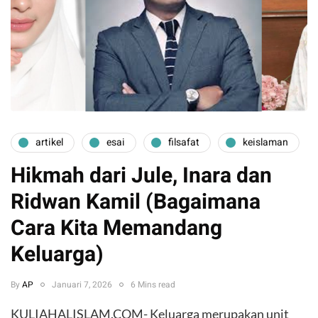
artikel
esai
filsafat
keislaman
Hikmah dari Jule, Inara dan
Ridwan Kamil (Bagaimana
Cara Kita Memandang
Keluarga)
By
AP
Januari 7, 2026
6 Mins read
KULIAHALISLAM.COM- Keluarga merupakan unit