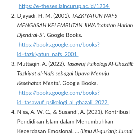
https://e-theses.iaincurup.ac.id/1234
Djayadi, H. M. (2001).
TAZKIYATUN NAFS
MENGASAH KELEMBUTAN JIWA “catatan Harian
Djendral-5”
. Google Books.
https://books.google.com/books?
id=tazkiyatun_nafs_2001
Muttaqin, A. (2022).
Tasawuf Psikologi Al-Ghazālī:
Tazkiyat al-Nafs sebagai Upaya Menuju
Kesehatan Mental
. Google Books.
https://books.google.com/books?
id=tasawuf_psikologi_al_ghazali_2022
Nisa, A. W. C., & Susandi, A. (2021). Kontribusi
Pendidikan Islam dalam Menumbuhkan
Kecerdasan Emosional.
… (Ilmu Al-qur’an): Jurnal