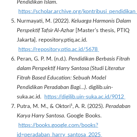
Pendidikan Islam
.
https://scholar.archive.org/kontribusi_pendidika
Nurmayati, M. (2022).
Keluarga Harmonis Dalam
Perspektif Tafsir Al-Azhar
[Master’s thesis, PTIQ
Jakarta]. repository.ptiq.ac.id.
https://repository.ptiq.ac.id/5678
Peran, G. P. M. (n.d.).
Pendidikan Berbasis Fitrah
dalam Perspektif Harry Santosa (Studi Literatur
Fitrah Based Education: Sebuah Model
Pendidikan Peradaban Bagi…)
. digilib.uin-
suka.ac.id.
https://digilib.uin-suka.ac.id/9012
Putra, M. M., & Oktori¹, A. R. (2025).
Peradaban
Karya Harry Santosa
. Google Books.
https://books.google.com/books?
id=peradaban_harry_santosa_2025