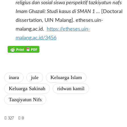
religius dan sosial siswa perspektif tazkiyatun nafs
Imam Ghazali: Studi kasus di SMAN 1 …
[Doctoral
dissertation, UIN Malang]. etheses.uin-
malang.ac.id.
https://etheses.uin-
malang.ac.id/3456
inara
jule
Keluarga Islam
Keluarga Sakinah
ridwan kamil
Tazqiyatun Nifs
327
0