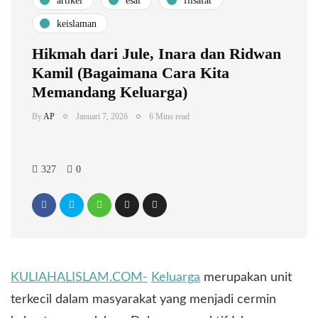
artikel
esai
filsafat
keislaman
Hikmah dari Jule, Inara dan Ridwan
Kamil (Bagaimana Cara Kita
Memandang Keluarga)
By
AP
Januari 7, 2026
6 Mins read
327
0
KULIAHALISLAM.COM-
Keluarga
merupakan unit
terkecil dalam masyarakat yang menjadi cermin