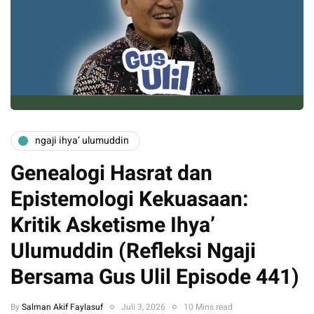
ngaji ihya’ ulumuddin
Genealogi Hasrat dan
Epistemologi Kekuasaan:
Kritik Asketisme Ihya’
Ulumuddin (Refleksi Ngaji
Bersama Gus Ulil Episode 441)
By
Salman Akif Faylasuf
Juli 3, 2026
10 Mins read