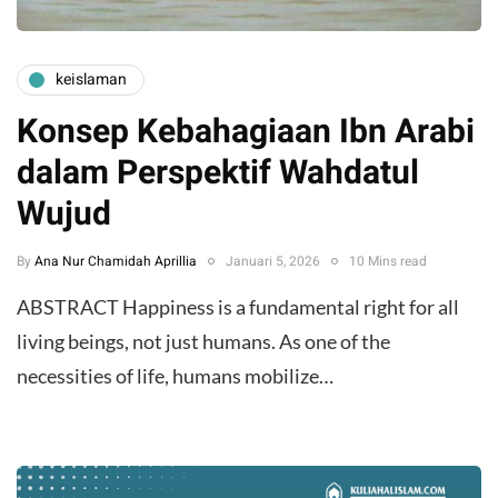
keislaman
Konsep Kebahagiaan Ibn Arabi
dalam Perspektif Wahdatul
Wujud
By
Ana Nur Chamidah Aprillia
Januari 5, 2026
10 Mins read
ABSTRACT ​Happiness is a fundamental right for all
living beings, not just humans. As one of the
necessities of life, humans mobilize…