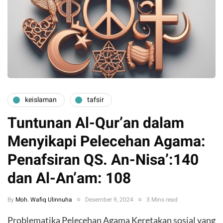
keislaman
tafsir
Tuntunan Al-Qur’an dalam
Menyikapi Pelecehan Agama:
Penafsiran QS. An-Nisa’:140
dan Al-An’am: 108
By
Moh. Wafiq Ulinnuha
Desember 9, 2024
3 Mins read
Problematika Pelecehan Agama Keretakan sosial yang