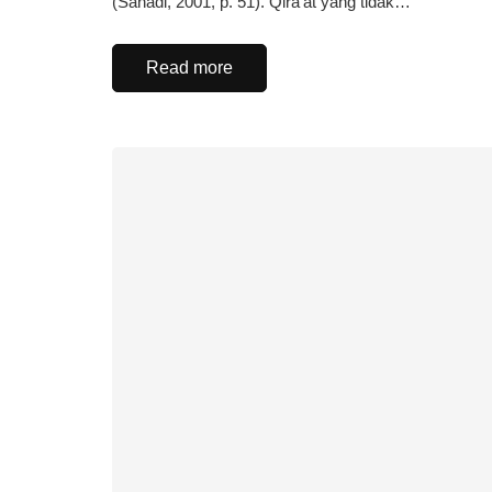
(Sanadi, 2001, p. 51). Qira’at yang tidak…
Read more