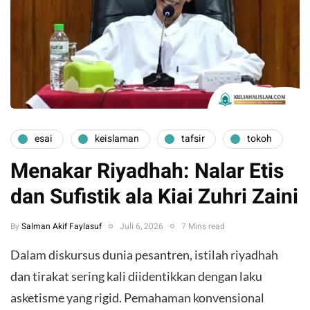
esai
keislaman
tafsir
tokoh
Menakar Riyadhah: Nalar Etis
dan Sufistik ala Kiai Zuhri Zaini
By
Salman Akif Faylasuf
Juli 6, 2026
7 Mins read
Dalam diskursus dunia pesantren, istilah riyadhah
dan tirakat sering kali diidentikkan dengan laku
asketisme yang rigid. Pemahaman konvensional