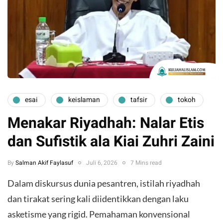
esai
keislaman
tafsir
tokoh
Menakar Riyadhah: Nalar Etis
dan Sufistik ala Kiai Zuhri Zaini
By
Salman Akif Faylasuf
Juli 6, 2026
7 Mins read
Dalam diskursus dunia pesantren, istilah riyadhah
dan tirakat sering kali diidentikkan dengan laku
asketisme yang rigid. Pemahaman konvensional