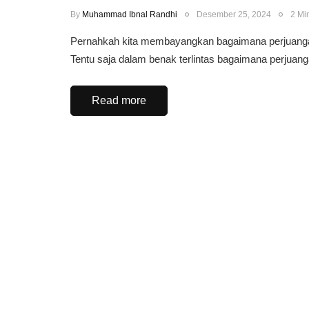
By
Muhammad Ibnal Randhi
Desember 25, 2024
2 Mi
Pernahkah kita membayangkan bagaimana perjuangan
Tentu saja dalam benak terlintas bagaimana perjua
Read more