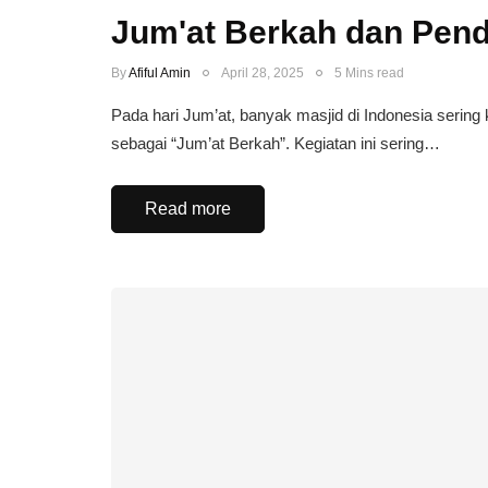
Jum'at Berkah dan Pend
By
Afiful Amin
April 28, 2025
5 Mins read
Pada hari Jum’at, banyak masjid di Indonesia sering 
sebagai “Jum’at Berkah”. Kegiatan ini sering…
Read more