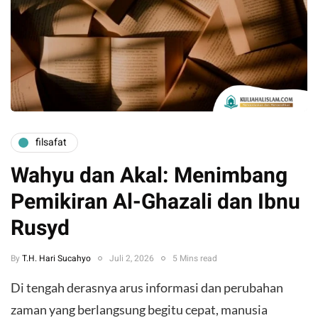
filsafat
Wahyu dan Akal: Menimbang
Pemikiran Al-Ghazali dan Ibnu
Rusyd
By
T.H. Hari Sucahyo
Juli 2, 2026
5 Mins read
​Di tengah derasnya arus informasi dan perubahan
zaman yang berlangsung begitu cepat, manusia