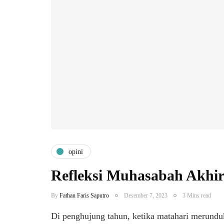
opini
Refleksi Muhasabah Akhi
By
Fathan Faris Saputro
Desember 7, 2023
3 Mins read
Di penghujung tahun, ketika matahari merund