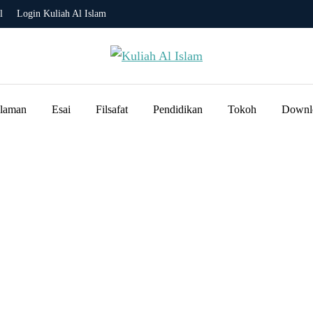
l
Login Kuliah Al Islam
slaman
Esai
Filsafat
Pendidikan
Tokoh
Downl