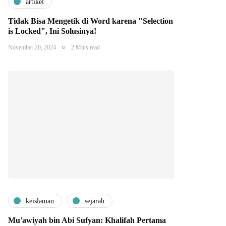
artikel
Tidak Bisa Mengetik di Word karena "Selection
is Locked", Ini Solusinya!
November 20, 2024
2 Mins read
keislaman
sejarah
Mu'awiyah bin Abi Sufyan: Khalifah Pertama