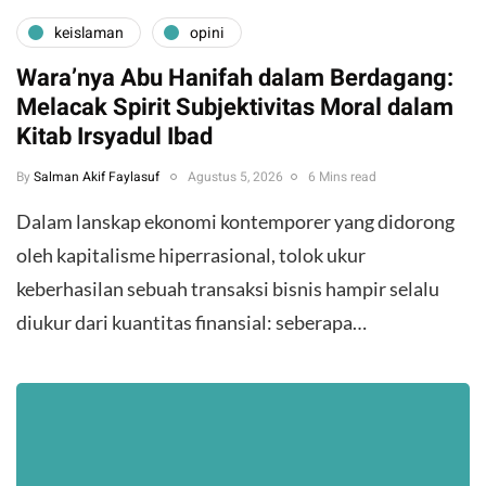
keislaman
opini
Wara’nya Abu Hanifah dalam Berdagang:
Melacak Spirit Subjektivitas Moral dalam
Kitab Irsyadul Ibad
By
Salman Akif Faylasuf
Agustus 5, 2026
6 Mins read
Dalam lanskap ekonomi kontemporer yang didorong
oleh kapitalisme hiperrasional, tolok ukur
keberhasilan sebuah transaksi bisnis hampir selalu
diukur dari kuantitas finansial: seberapa…