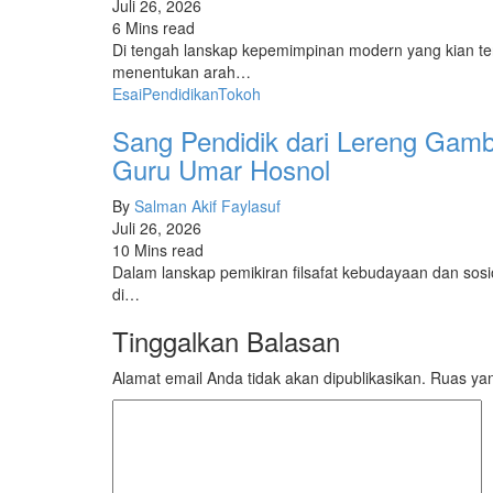
Juli 26, 2026
6 Mins read
Di tengah lanskap kepemimpinan modern yang kian ter
menentukan arah…
Esai
Pendidikan
Tokoh
Sang Pendidik dari Lereng Gamb
Guru Umar Hosnol
By
Salman Akif Faylasuf
Juli 26, 2026
10 Mins read
Dalam lanskap pemikiran filsafat kebudayaan dan sosio
di…
Tinggalkan Balasan
Alamat email Anda tidak akan dipublikasikan.
Ruas yan