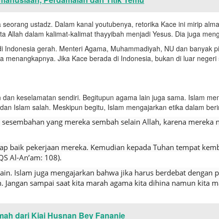
seorang ustadz. Dalam kanal youtubenya, retorika Kace ini mirip al
ta Allah dalam kalimat-kalimat thayyibah menjadi Yesus. Dia juga me
 di Indonesia gerah. Menteri Agama, Muhammadiyah, NU dan banyak 
a menangkapnya. Jika Kace berada di Indonesia, bukan di luar negeri s
dan keselamatan sendiri. Begitupun agama lain juga sama. Islam me
 Islam salah. Meskipun begitu, Islam mengajarkan etika dalam beri
sesembahan yang mereka sembah selain Allah, karena mereka n
ap baik pekerjaan mereka. Kemudian kepada Tuhan tempat kemb
QS Al-An’am: 108).
in. Islam juga mengajarkan bahwa jika harus berdebat dengan 
. Jangan sampai saat kita marah agama kita dihina namun kita m
mah dari Kiai Husnan Bey Fananie