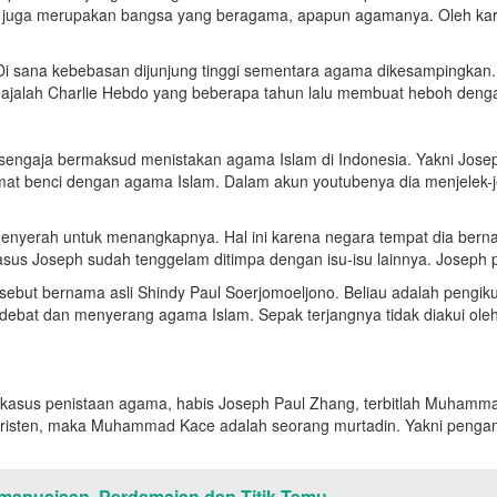
juga merupakan bangsa yang beragama, apapun agamanya. Oleh karena 
s. Di sana kebebasan dijunjung tinggi sementara agama dikesampingkan
ajalah Charlie Hebdo yang beberapa tahun lalu membuat heboh de
 sengaja bermaksud menistakan agama Islam di Indonesia. Yakni Jo
mat benci dengan agama Islam. Dalam akun youtubenya dia menjelek-j
 menyerah untuk menangkapnya. Hal ini karena negara tempat dia ber
us Joseph sudah tenggelam ditimpa dengan isu-isu lainnya. Joseph pu
sebut bernama asli Shindy Paul Soerjomoeljono. Beliau adalah pengiku
debat dan menyerang agama Islam. Sepak terjangnya tidak diakui ole
lam kasus penistaan agama, habis Joseph Paul Zhang, terbitlah Muham
Kristen, maka Muhammad Kace adalah seorang murtadin. Yakni pengan
emanusiaan, Perdamaian dan Titik Temu