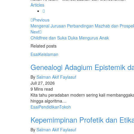
Articles
Previous
Mengenal Jurusan Perbandingan Mazhab dan Prospek
Next
Childfree dan Suka Duka Mengurus Anak
Related posts
Esai
Keislaman
Genealogi Adagium Epistemik da
By
Salman Akif Faylasuf
Juli 27, 2026
9 Mins read
Kita tahu peradaban modern sering kali membanggakan 
hingga algoritma…
Esai
Pendidikan
Tokoh
Kepemimpinan Profetik dan Etik
By
Salman Akif Faylasuf