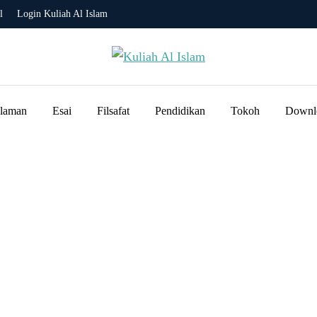
l
Login Kuliah Al Islam
slaman
Esai
Filsafat
Pendidikan
Tokoh
Downl