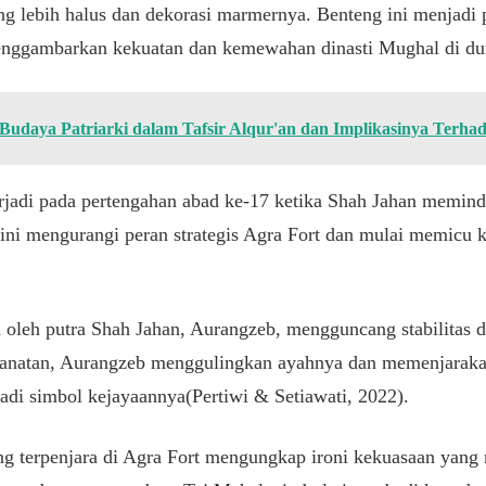
ng lebih halus dan dekorasi marmernya. Benteng ini menjadi
enggambarkan kekuatan dan kemewahan dinasti Mughal di dun
 Budaya Patriarki dalam Tafsir Alqur'an dan Implikasinya Terh
rjadi pada pertengahan abad ke-17 ketika Shah Jahan memind
ini mengurangi peran strategis Agra Fort dan mulai memicu 
in oleh putra Shah Jahan, Aurangzeb, mengguncang stabilitas 
ianatan, Aurangzeb menggulingkan ayahnya dan memenjaraka
di simbol kejayaannya(Pertiwi & Setiawati, 2022).
ng terpenjara di Agra Fort mengungkap ironi kekuasaan yang