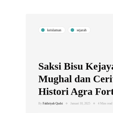
keislaman
sejarah
Saksi Bisu Kejay
Mughal dan Ceri
Histori Agra For
By
Fakhriyah Qudsi
Januari 10, 2025
4 Mins read