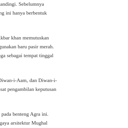
tandingi. Sebelumnya
ng ini hanya berbentuk
 Akbar khan memutuskan
gunakan baru pasir merah.
uga sebagai tempat tinggal
 Diwan-i-Aam, dan Diwan-i-
usat pengambilan keputusan
pada benteng Agra ini.
gaya arsitektur Mughal