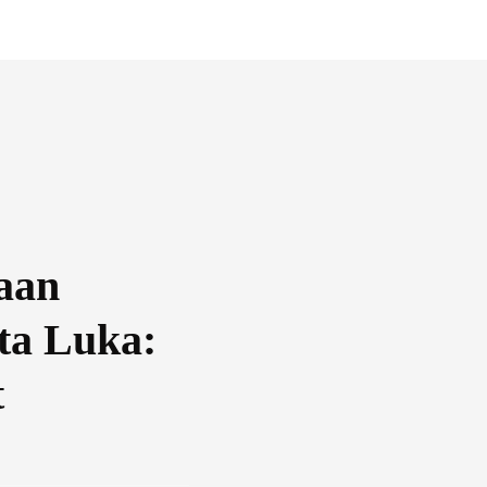
aan
ta Luka:
t