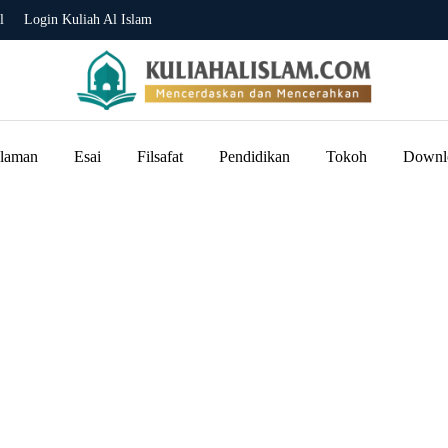
l
Login Kuliah Al Islam
slaman
Esai
Filsafat
Pendidikan
Tokoh
Downl