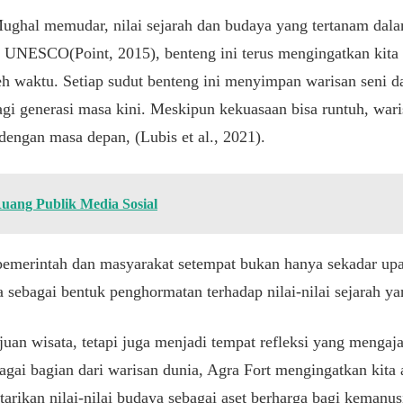
ghal memudar, nilai sejarah dan budaya yang tertanam dalam
a UNESCO(Point, 2015), benteng ini terus mengingatkan kita 
h waktu. Setiap sudut benteng ini menyimpan warisan seni d
agi generasi masa kini. Meskipun kekuasaan bisa runtuh, wari
engan masa depan, (Lubis et al., 2021).
Ruang Publik Media Sosial
 pemerintah dan masyarakat setempat bukan hanya sekadar up
ga sebagai bentuk penghormatan terhadap nilai-nilai sejarah yan
juan wisata, tetapi juga menjadi tempat refleksi yang mengaj
gai bagian dari warisan dunia, Agra Fort mengingatkan kita
tarikan nilai-nilai budaya sebagai aset berharga bagi kemanusi