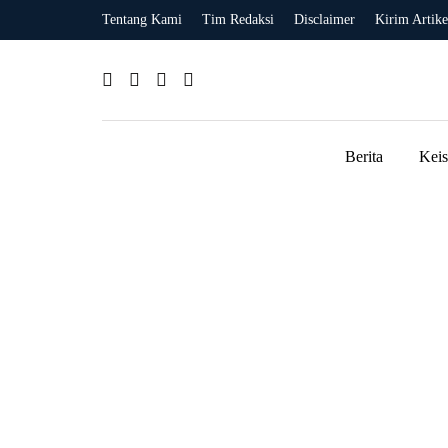
Tentang Kami
Tim Redaksi
Disclaimer
Kirim Artike
Berita
Kei