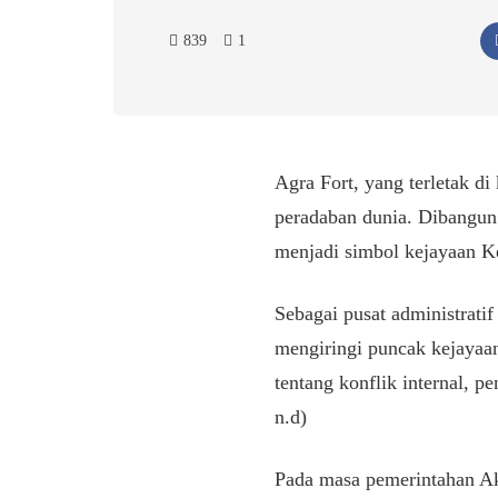
839
1
Agra Fort, yang terletak d
peradaban dunia. Dibangun p
menjadi simbol kejayaan K
Sebagai pusat administrati
mengiringi puncak kejayaa
tentang konflik internal, 
n.d)
Pada masa pemerintahan Ak