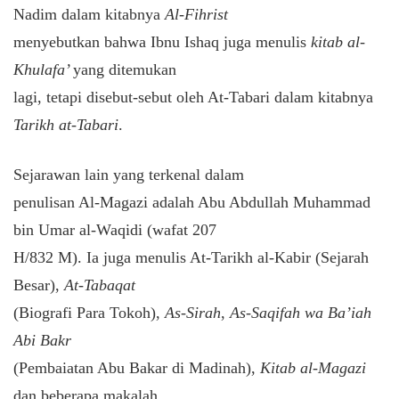
Nadim dalam kitabnya
Al-Fihrist
menyebutkan bahwa Ibnu Ishaq juga menulis
kitab al-
Khulafa’
yang ditemukan
lagi, tetapi disebut-sebut oleh At-Tabari dalam kitabnya
Tarikh at-Tabari
.
Sejarawan lain yang terkenal dalam
penulisan Al-Magazi adalah Abu Abdullah Muhammad
bin Umar al-Waqidi (wafat 207
H/832 M). Ia juga menulis At-Tarikh al-Kabir (Sejarah
Besar),
At-Tabaqat
(Biografi Para Tokoh),
As-Sirah
,
As-Saqifah wa Ba’iah
Abi Bakr
(Pembaiatan Abu Bakar di Madinah),
Kitab al-Magazi
dan beberapa makalah