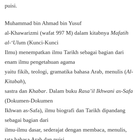
puisi.
Muhammad bin Ahmad bin Yusuf
al-Khawarizmi (wafat 997 M) dalam kitabnya
Mafatih
al-‘Ulu
m (Kunci-Kunci
Ilmu) menempatkan ilmu Tarikh sebagai bagian dari
enam ilmu pengetahuan agama
yaitu fikih, teologi, gramatika bahasa Arab, menulis (
Al-
Kitabah
),
sastra dan
Khabar
. Dalam buku
Rasa’il Ikhwani as-Safa
(Dokumen-Dokumen
Ikhwan as-Safa), ilmu biografi dan Tarikh dipandang
sebagai bagian dari
ilmu-ilmu dasar, sederajat dengan membaca, menulis,
tata bahasa Arab dan puisi.