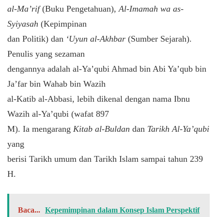
al-Ma’rif
(Buku Pengetahuan),
Al-Imamah wa as-
Syiyasah
(Kepimpinan
dan Politik) dan
‘Uyun al-Akhbar
(Sumber Sejarah).
Penulis yang sezaman
dengannya adalah al-Ya’qubi Ahmad bin Abi Ya’qub bin
Ja’far bin Wahab bin Wazih
al-Katib al-Abbasi, lebih dikenal dengan nama Ibnu
Wazih al-Ya’qubi (wafat 897
M). Ia mengarang
Kitab al-Buldan
dan
Tarikh Al-Ya’qubi
yang
berisi Tarikh umum dan Tarikh Islam sampai tahun 239
H.
Baca...
Kepemimpinan dalam Konsep Islam Perspektif