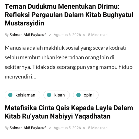
Teman Dudukmu Menentukan Dirimu:
Refleksi Pergaulan Dalam Kitab Bughyatul
Mustarsyidin
By
Salman Akif Faylasuf
Agustus 6, 2026
5 Mins read
Manusia adalah makhluk sosial yang secara kodrati
selalu membutuhkan keberadaan orang lain di
sekitarnya. Tidak ada seorang pun yang mampu hidup
menyendiri…
keislaman
kisah
opini
Metafisika Cinta Qais Kepada Layla Dalam
Kitab Ru’yatun Nabiyyi Yaqadhatan
By
Salman Akif Faylasuf
Agustus 5, 2026
5 Mins read