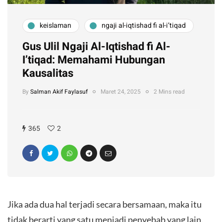
keislaman
ngaji al-iqtishad fi al-i’tiqad
Gus Ulil Ngaji Al-Iqtishad fi Al-
I’tiqad: Memahami Hubungan
Kausalitas
By
Salman Akif Faylasuf
Maret 24, 2025
2 Mins read
365
2
Jika ada dua hal terjadi secara bersamaan, maka itu
tidak berarti yang satu menjadi penyebab yang lain.