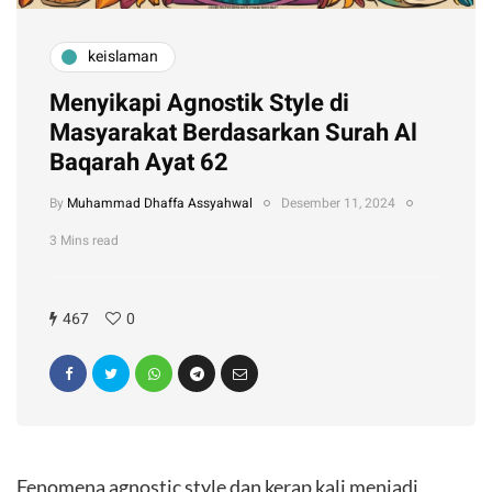
keislaman
Menyikapi Agnostik Style di
Masyarakat Berdasarkan Surah Al
Baqarah Ayat 62
By
Muhammad Dhaffa Assyahwal
Desember 11, 2024
3 Mins read
467
0
Fenomena agnostic style dan kerap kali menjadi