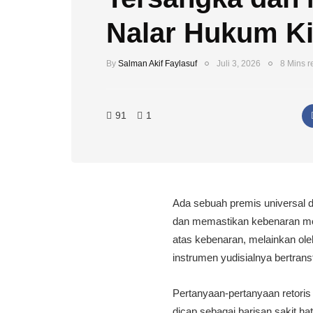
Nalar Hukum Ki
By
Salman Akif Faylasuf
Juli 3, 2026
8 Mins r
91
1
Ada sebuah premis universal 
dan memastikan kebenaran mora
atas kebenaran, melainkan ole
instrumen yudisialnya bertrans
Pertanyaan-pertanyaan retoris
dicap sebagai barisan sakit ha