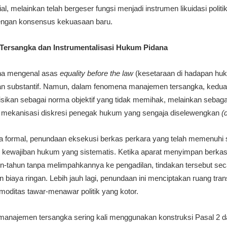
al, melainkan telah bergeser fungsi menjadi instrumen likuidasi poli
dengan konsensus kekuasaan baru.
Tersangka dan Instrumentalisasi Hukum Pidana
na mengenal asas
equality before the law
(kesetaraan di hadapan hu
lan substantif. Namun, dalam fenomena manajemen tersangka, kedua
sisikan sebagai norma objektif yang tidak memihak, melainkan sebagai 
alui mekanisasi diskresi penegak hukum yang sengaja diselewengkan
(
formal, penundaan eksekusi berkas perkara yang telah memenuhi sy
kewajiban hukum yang sistematis. Ketika aparat menyimpan berkas
un-tahun tanpa melimpahkannya ke pengadilan, tindakan tersebut se
n biaya ringan. Lebih jauh lagi, penundaan ini menciptakan ruang tra
oditas tawar-menawar politik yang kotor.
m manajemen tersangka sering kali menggunakan konstruksi Pasal 2