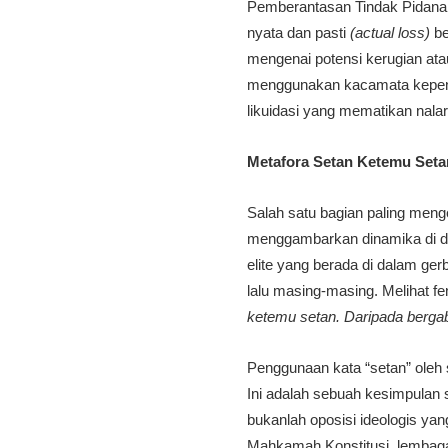
Pemberantasan Tindak Pidana 
nyata dan pasti
(actual loss)
be
mengenai potensi kerugian ata
menggunakan kacamata kepentin
likuidasi yang mematikan nalar
Metafora Setan Ketemu Seta
Salah satu bagian paling menge
menggambarkan dinamika di da
elite yang berada di dalam ge
lalu masing-masing. Melihat f
ketemu setan. Daripada bergabu
Penggunaan kata “setan” oleh
Ini adalah sebuah kesimpulan s
bukanlah oposisi ideologis ya
Mahkamah Konstitusi, lembaga