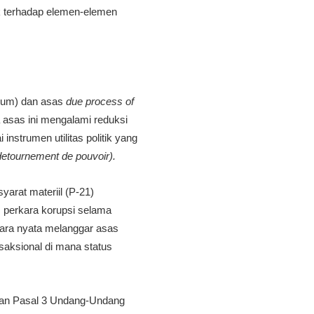
tik terhadap elemen-elemen
kum) dan asas
due process of
 asas ini mengalami reduksi
instrumen utilitas politik yang
detournement de pouvoir).
arat materiil (P-21)
 perkara korupsi selama
cara nyata melanggar asas
nsaksional di mana status
 dan Pasal 3 Undang-Undang