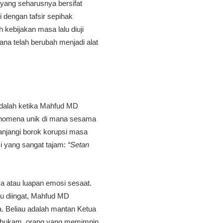
yang seharusnya bersifat
 dengan tafsir sepihak
kebijakan masa lalu diuji
na telah berubah menjadi alat
 adalah ketika Mahfud MD
fenomena unik di mana sesama
lanjangi borok korupsi masa
si yang sangat tajam:
“Setan
a atau luapan emosi sesaat.
u diingat, Mahfud MD
a. Beliau adalah mantan Ketua
Polhukam, orang yang memimpin