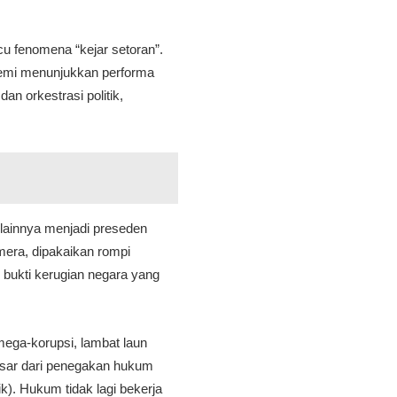
icu fenomena “kejar setoran”.
demi menunjukkan performa
an orkestrasi politik,
lainnya menjadi preseden
mera, dipakaikan rompi
 bukti kerugian negara yang
mega-korupsi, lambat laun
rbesar dari penegakan hukum
k). Hukum tidak lagi bekerja