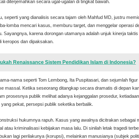
 kali diterjemahkan secara ugal-ugalan di tingkat bawah.
 itu, seperti yang dianalisis secara tajam oleh Mahfud MD, justru mem
ba-lomba mencari kasus, memburu target, dan menggelar operasi 
u. Sayangnya, karena dorongan utamanya adalah unjuk kinerja taktis d
i keropos dan dipaksakan.
ukah Renaissance Sistem Pendidikan Islam di Indonesia?
ma-nama seperti Tom Lembong, Ita Puspitasari, dan sejumlah figur 
e massal. Ketika seseorang ditangkap secara dramatis di depan ka
 prosesnya publik melihat adanya kejanggalan prosedur, ketiadaan
 yang pekat, persepsi publik seketika berbalik.
onstruksi hukumnya rapuh. Kasus yang awalnya dicitrakan sebagai 
l atau kriminalisasi kebijakan masa lalu. Di sinilah letak tragedi te
ukan lagi perilakunya (korupsi), melainkan manusianya (subjek politi