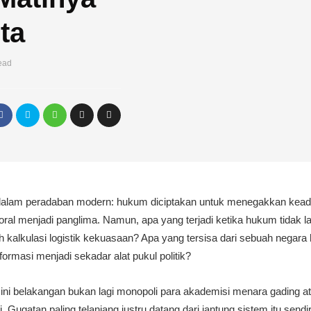
ta
ead
dalam peradaban modern: hukum diciptakan untuk menegakkan keadil
l menjadi panglima. Namun, apa yang terjadi ketika hukum tidak la
h kalkulasi logistik kekuasaan? Apa yang tersisa dari sebuah negar
formasi menjadi sekadar alat pukul politik?
 ini belakangan bukan lagi monopoli para akademisi menara gading at
ti. Gugatan paling telanjang justru datang dari jantung sistem itu se