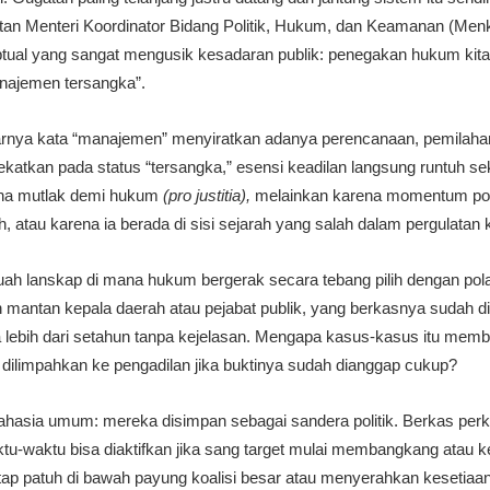
ntan Menteri Koordinator Bidang Politik, Hukum, dan Keamanan (Me
al yang sangat mengusik kesadaran publik: penegakan hukum kita ha
anajemen tersangka”.
enarnya kata “manajemen” menyiratkan adanya perencanaan, pemilahan
ilekatkan pada status “tersangka,” esensi keadilan langsung runtuh sek
ena mutlak demi hukum
(pro justitia),
melainkan karena momentum polit
tuh, atau karena ia berada di sisi sejarah yang salah dalam pergulata
ah lanskap di mana hukum bergerak secara tebang pilih dengan pol
 mantan kepala daerah atau pejabat publik, yang berkasnya sudah dis
ma lebih dari setahun tanpa kejelasan. Mengapa kasus-kasus itu mem
dilimpahkan ke pengadilan jika buktinya sudah dianggap cukup?
rahasia umum: mereka disimpan sebagai sandera politik. Berkas per
tu-waktu bisa diaktifkan jika sang target mulai membangkang atau ke
tap patuh di bawah payung koalisi besar atau menyerahkan kesetiaa