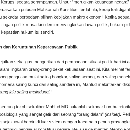
Korupsi secara serampangan. Unsur “merugikan keuangan negara” 
rdasarkan putusan Mahkamah Konstitusi terdahulu, kerap kali diganti
u sekadar perbedaan pilihan kebijakan makro ekonomi. Ketika sebuah 
gan politik masa kini demi menyingkirkan lawan politik, hukum pida
 kepastian hukum itu sendiri.
n dan Keruntuhan Kepercayaan Publik
jutkan sekaligus mengerikan dari pembacaan situasi politik hari ini
lam lingkaran orang-orang dekat kekuasaan saat ini. Kita melihat 
rbong penguasa mulai saling bongkar, saling serang, dan saling mene
enomena saling kunci dan saling sandera ini, Mahfud melontarkan dik
ng lalu saling melindungi.”
 seorang tokoh sekaliber Mahfud MD bukanlah sekadar bumbu retorik
osiologis yang sangat getir dari seorang “orang dalam”
(insider).
Perl
ng sejak awal berdiri di luar sistem dengan kacamata penuh prasangk
 tertinggi pengawal konstitusi negara. Beliau juga mantan Menko 