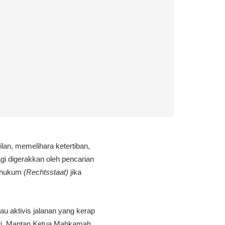
an, memelihara ketertiban,
gi digerakkan oleh pencarian
a hukum
(Rechtsstaat)
jika
au aktivis jalanan yang kerap
ndiri. Mantan Ketua Mahkamah