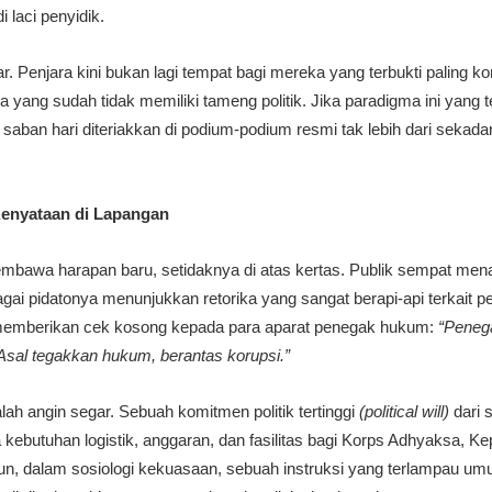
i laci penyidik.
r. Penjara kini bukan lagi tempat bagi mereka yang terbukti paling ko
yang sudah tidak memiliki tameng politik. Jika paradigma ini yang t
aban hari diteriakkan di podium-podium resmi tak lebih dari sekadar 
enyataan di Lapangan
membawa harapan baru, setidaknya di atas kertas. Publik sempat men
ai pidatonya menunjukkan retorika yang sangat berapi-api terkait p
 memberikan cek kosong kepada para aparat penegak hukum:
“Penega
Asal tegakkan hukum, berantas korupsi.”
alah angin segar. Sebuah komitmen politik tertinggi
(political will)
dari 
kebutuhan logistik, anggaran, dan fasilitas bagi Korps Adhyaksa, Ke
n, dalam sosiologi kekuasaan, sebuah instruksi yang terlampau 