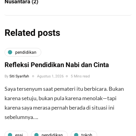
Nusantara (2)
Related posts
pendidikan
Refleksi Pendidikan Nabi dan Cinta
By
Siti Syarifah
Agustus 1, 2026
5 Mins read
​Saya tersenyum saat pemateri itu berbicara. Bukan
karena setuju, bukan pula karena menolak—tapi
karena saya merasa pernah berada di situasi ini
sebelumnya….
esai
pendidikan
tokoh