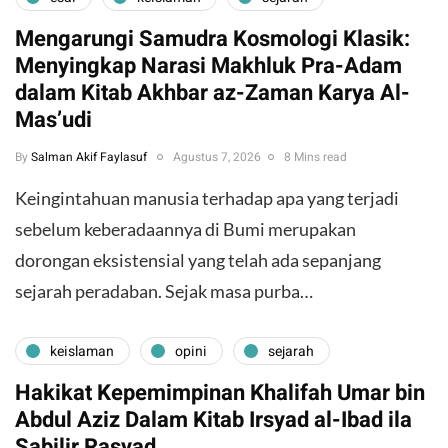
Mengarungi Samudra Kosmologi Klasik:
Menyingkap Narasi Makhluk Pra-Adam
dalam Kitab Akhbar az-Zaman Karya Al-
Mas’udi
By
Salman Akif Faylasuf
Agustus 7, 2026
8 Mins read
Keingintahuan manusia terhadap apa yang terjadi
sebelum keberadaannya di Bumi merupakan
dorongan eksistensial yang telah ada sepanjang
sejarah peradaban. Sejak masa purba…
keislaman
opini
sejarah
Hakikat Kepemimpinan Khalifah Umar bin
Abdul Aziz Dalam Kitab Irsyad al-Ibad ila
Sabilir Rasyad