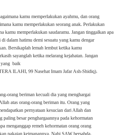
sebagaimana kamu memperlakukan ayahmu, dan orang
aimana kamu memperlakukan seorang anak. Perlakukan
 kamu memperlakukan saudaramu. Jangan tinggalkan apa
i di dalam hatimu demi sesuatu yang kamu dengar
kan. Bersikaplah lemah lembut ketika kamu
kasih sayanglah ketika melarang kejahatan. Jangan
t yang
baik
TERA ILAHI, 99 Nasehat Imam Jafar Ash-Shidiq).
ng-orang beriman kecuali dia yang menghargai
llah atas orang-orang beriman itu. Orang yang
mendapatkan pernyataan kesucian dari Allah dan
g paling besar penghargaannya pada kehormatan
iapa menganggap remeh kehormatan orang orang
paskan pakaian keimanannya. Nabi SAW bersabda,