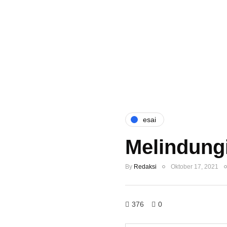
esai
Melindungi
By
Redaksi
Oktober 17, 2021
376
0