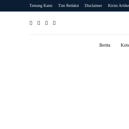
Tentang Kami
Tim Redaksi
Disclaimer
Kirim Artike
Berita
Kei