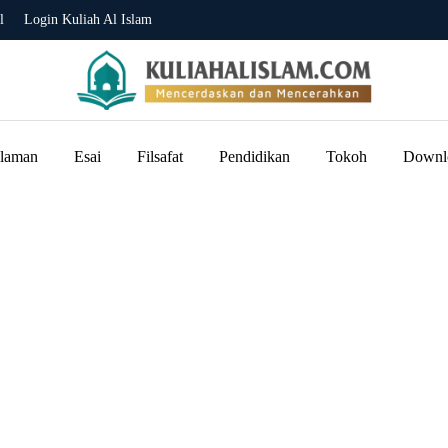
l
Login Kuliah Al Islam
slaman
Esai
Filsafat
Pendidikan
Tokoh
Downl