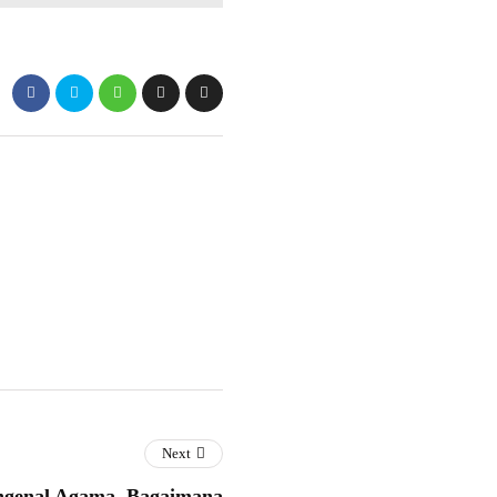
Next
genal Agama, Bagaimana