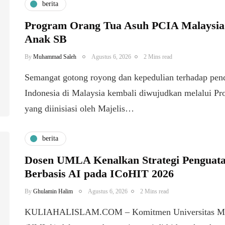
berita
Program Orang Tua Asuh PCIA Malaysia
Anak SB
By
Muhammad Saleh
Agustus 6, 2026
2 Mins read
​Semangat gotong royong dan kepedulian terhadap pen
Indonesia di Malaysia kembali diwujudkan melalui P
yang diinisiasi oleh Majelis…
berita
Dosen UMLA Kenalkan Strategi Penguata
Berbasis AI pada ICoHIT 2026
By
Ghulamin Halim
Agustus 6, 2026
2 Mins read
KULIAHALISLAM.COM – Komitmen Universitas M