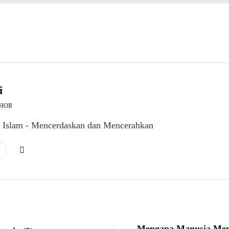
i
THOR
l Islam - Mencerdaskan dan Mencerahkan
Mengapa Manusia Men