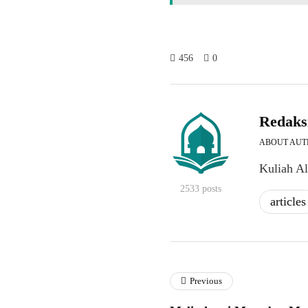
456
0
Redaks
ABOUT AU
Kuliah A
2533 posts
articles
Previous