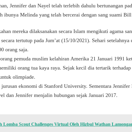
an, Jennifer dan Nayel telah terlebih dahulu bertunangan pa
eh ibunya Melinda yang telah bercerai dengan sang suami Bil
kahan mereka dilaksanakan secara Islam mengikuti agama san
 secara tertutup pada Jum’at (15/10/2021). Sehari setelahnya 
00 orang saja.
orang pemuda muslim kelahiran Amerika 21 Januari 1991 ket
miliki orang tua kaya raya. Sejak kecil dia tertarik terhadap
 untuk olimpiade.
 jurusan ekonomi di Stanford University. Sementara Jennifer l
el dan Jennifer menjalin hubungan sejak Januari 2017.
 Lomba Scout Challenges Virtual Oleh Hizbul Wathan Lamonga