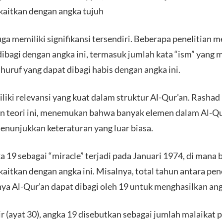
kaitkan dengan angka tujuh
juga memiliki signifikansi tersendiri. Beberapa penelitia
dibagi dengan angka ini, termasuk jumlah kata “ism” yang 
huruf yang dapat dibagi habis dengan angka ini.
ki relevansi yang kuat dalam struktur Al-Qur’an. Rashad 
 teori ini, menemukan bahwa banyak elemen dalam Al-Qur
enunjukkan keteraturan yang luar biasa.
19 sebagai “miracle” terjadi pada Januari 1974, di mana 
ikaitkan dengan angka ini. Misalnya, total tahun antara pe
a Al-Qur’an dapat dibagi oleh 19 untuk menghasilkan angk
(ayat 30), angka 19 disebutkan sebagai jumlah malaikat p