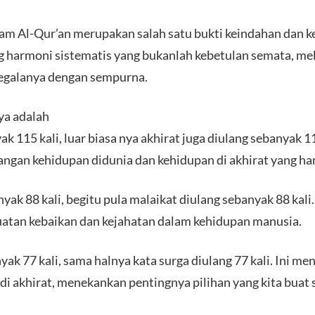
lam Al-Qur’an merupakan salah satu bukti keindahan dan k
g harmoni sistematis yang bukanlah kebetulan semata, me
segalanya dengan sempurna.
a adalah
k 115 kali, luar biasa nya akhirat juga diulang sebanyak 115
an kehidupan didunia dan kehidupan di akhirat yang har
nyak 88 kali, begitu pula malaikat diulang sebanyak 88 kal
atan kebaikan dan kejahatan dalam kehidupan manusia.
yak 77 kali, sama halnya kata surga diulang 77 kali. Ini m
di akhirat, menekankan pentingnya pilihan yang kita buat 