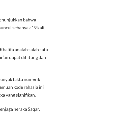
n menunjukkan bahwa
muncul sebanyak 19 kali,
Khalifa adalah salah satu
’an dapat dihitung dan
banyak fakta numerik
nemuan kode rahasia ini
a yang signifikan.
enjaga neraka Saqar,