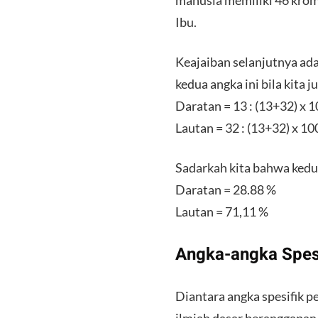
manusia memiliki 46 kromo
Ibu.
Keajaiban selanjutnya adal
kedua angka ini bila kita
Daratan = 13 : (13+32) x 
Lautan = 32 : (13+32) x 1
Sadarkah kita bahwa kedu
Daratan = 28.88 %
Lautan = 71,11 %
Angka-angka Spes
Diantara angka spesifik p