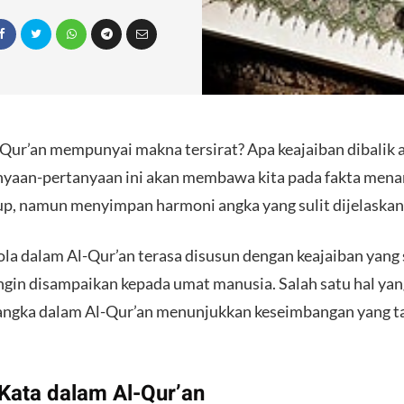
Qur’an mempunyai makna tersirat? Apa keajaiban dibalik a
nyaan-pertanyaan ini akan membawa kita pada fakta menar
dup, namun menyimpan harmoni angka yang sulit dijelaskan
pola dalam Al-Qur’an terasa disusun dengan keajaiban yang
ngin disampaikan kepada umat manusia. Salah satu hal y
angka dalam Al-Qur’an menunjukkan keseimbangan yang t
Kata dalam Al-Qur’an