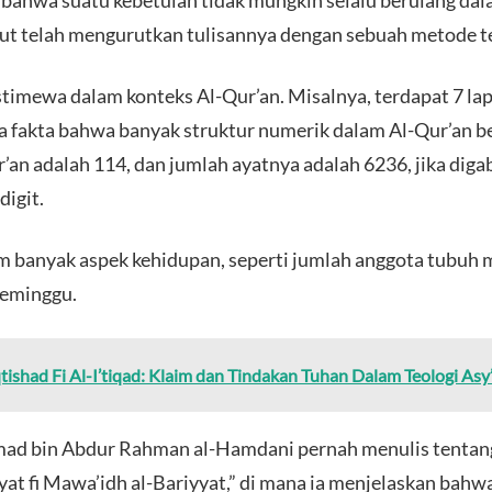
 bahwa suatu kebetulan tidak mungkin selalu berulang dal
ebut telah mengurutkan tulisannya dengan sebuah metode t
stimewa dalam konteks Al-Qur’an. Misalnya, terdapat 7 lap
a fakta bahwa banyak struktur numerik dalam Al-Qur’an be
’an adalah 114, dan jumlah ayatnya adalah 6236, jika dig
digit.
lam banyak aspek kehidupan, seperti jumlah anggota tubuh
seminggu.
qtishad Fi Al-I’tiqad: Klaim dan Tindakan Tuhan Dalam Teologi Asy
d bin Abdur Rahman al-Hamdani pernah menulis tentang
yat fi Mawa’idh al-Bariyyat,” di mana ia menjelaskan bahwa