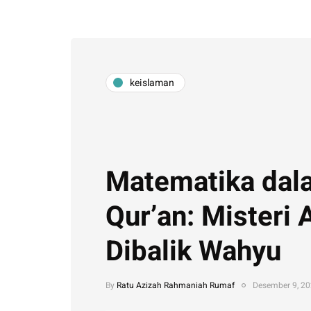
keislaman
Matematika dal
Qur’an: Misteri 
Dibalik Wahyu
By
Ratu Azizah Rahmaniah Rumaf
Desember 9, 2