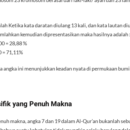
som 23 kromosom berasal dari laki-laki/ ayah dan 23 lain
ah Ketika kata daratan diulang 13 kali, dan kata lautan di
 jumlahkan kemudian dipresentasikan maka hasilnya adalah 
100 = 28,88 %
00 = 71,11%
a angka ini menunjukkan keadan nyata di permukaan bumi,
ifik yang Penuh Makna
enuh makna, angka 7 dan 19 dalam Al-Qur’an bukanlah sebu