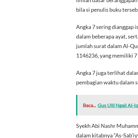
ilmiah dasar beranggapan
bila si penulis buku ters
Angka 7 sering dianggap i
dalam beberapa ayat, sert
jumlah surat dalam Al-Qur
1146236, yang memiliki 7 
Angka 7 juga terlihat da
pembagian waktu dalam 
Baca...
Gus Ulil Ngaji Al-I
Syekh Abi Nashr Muhamma
dalam kitabnya “As-Sab’iy