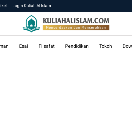
ikel
Login Kuliah Al Islam
aman
Esai
Filsafat
Pendidikan
Tokoh
Dow