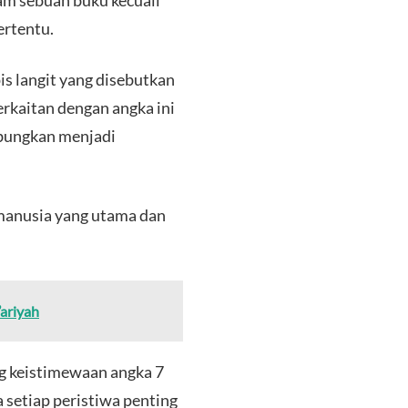
am sebuah buku kecuali
ertentu.
is langit yang disebutkan
rkaitan dengan angka ini
abungkan menjadi
 manusia yang utama dan
’ariyah
 keistimewaan angka 7
 setiap peristiwa penting