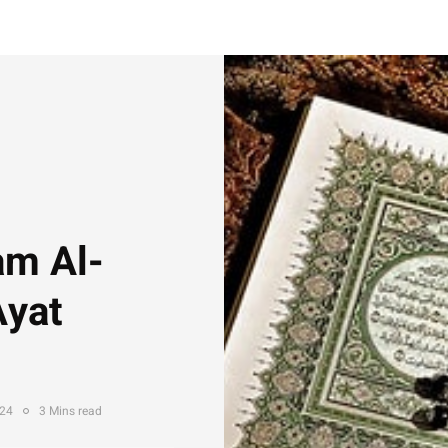
am Al-
Ayat
024
3 Mins read