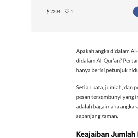
2204
1
Apakah angka didalam Al-
didalam Al-Qur’an? Perta
hanya berisi petunjuk hi
Setiap kata, jumlah, dan 
pesan tersembunyi yang i
adalah bagaimana angka-
sepanjang zaman.
Keajaiban Jumlah 