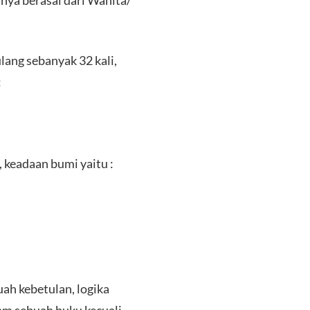
nya berasal dari Wanita/
ulang sebanyak 32 kali,
:
 keadaan bumi yaitu :
ah kebetulan, logika