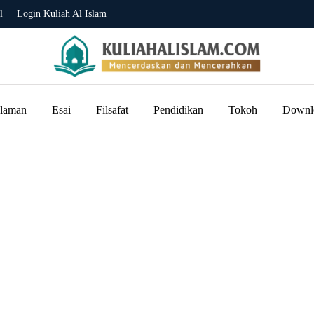
l
Login Kuliah Al Islam
slaman
Esai
Filsafat
Pendidikan
Tokoh
Downl