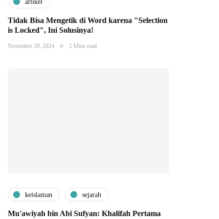
artikel
Tidak Bisa Mengetik di Word karena "Selection
is Locked", Ini Solusinya!
November 20, 2024
2 Mins read
keislaman
sejarah
Mu'awiyah bin Abi Sufyan: Khalifah Pertama