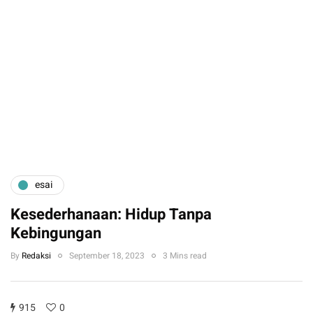
esai
Kesederhanaan: Hidup Tanpa
Kebingungan
By
Redaksi
September 18, 2023
3 Mins read
915
0