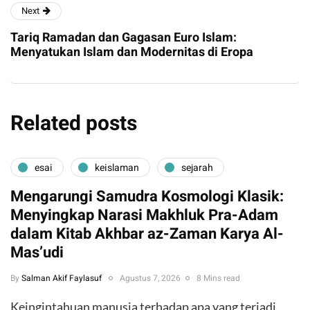
Next
Tariq Ramadan dan Gagasan Euro Islam:
Menyatukan Islam dan Modernitas di Eropa
Related posts
esai
keislaman
sejarah
Mengarungi Samudra Kosmologi Klasik:
Menyingkap Narasi Makhluk Pra-Adam
dalam Kitab Akhbar az-Zaman Karya Al-
Mas’udi
By
Salman Akif Faylasuf
Agustus 7, 2026
8 Mins read
Keingintahuan manusia terhadap apa yang terjadi