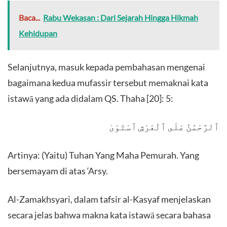
Baca...
Rabu Wekasan : Dari Sejarah Hingga Hikmah
Kehidupan
Selanjutnya, masuk kepada pembahasan mengenai
bagaimana kedua mufassir tersebut memaknai kata
istawā yang ada didalam QS. Thaha [20]: 5:
ٱلرَّحْمَٰنُ عَلَى ٱلْعَرْشِ ٱسْتَوَىٰ
Artinya: (Yaitu) Tuhan Yang Maha Pemurah. Yang
bersemayam di atas ‘Arsy.
Al-Zamakhsyari, dalam tafsir al-Kasyaf menjelaskan
secara jelas bahwa makna kata istawā secara bahasa