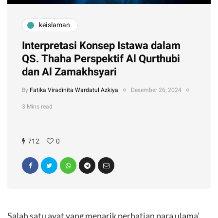
keislaman
Interpretasi Konsep Istawa dalam
QS. Thaha Perspektif Al Qurthubi
dan Al Zamakhsyari
By
Fatika Viradinita Wardatul Azkiya
Desember 26, 2024
3 Mins read
712
0
Salah satu ayat yang menarik perhatian para ulama’,