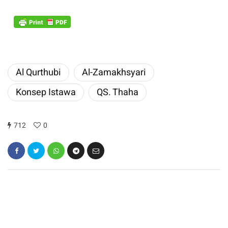
Al Qurthubi
Al-Zamakhsyari
Konsep Istawa
QS. Thaha
712
0