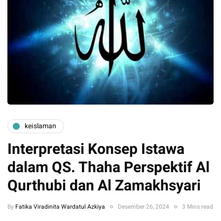
keislaman
Interpretasi Konsep Istawa
dalam QS. Thaha Perspektif Al
Qurthubi dan Al Zamakhsyari
By
Fatika Viradinita Wardatul Azkiya
Desember 26, 2024
3 Mins read