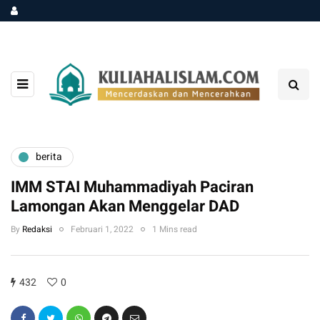
berita
IMM STAI Muhammadiyah Paciran
Lamongan Akan Menggelar DAD
By
Redaksi
Februari 1, 2022
1 Mins read
432
0