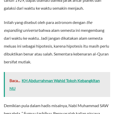
tahun 1929, dapat diamati bahwa jarak antar planet dan
galaksi dari waktu ke waktu semakin menjauh.
Inilah yang disebut oleh para astronom dengan
the
expanding universe
bahwa alam semesta ini mengembang
dari waktu ke waktu. Jadi jangan dikatakan alam semesta
meluas ini sebagai hipotesis, karena hipotesis itu masih perlu
dibuktikan benar atau salah. Sementara kebenaran al-Quran
bersifat mutlak.
Baca...
KH Abdurrahman Wahid Tokoh Kebangkitan
NU
Demikian pula dalam hadis misalnya, Nabi Muhammad SAW
bersabda, “
Sumuu tashihuu
. Berpuasalah kalian niscaya