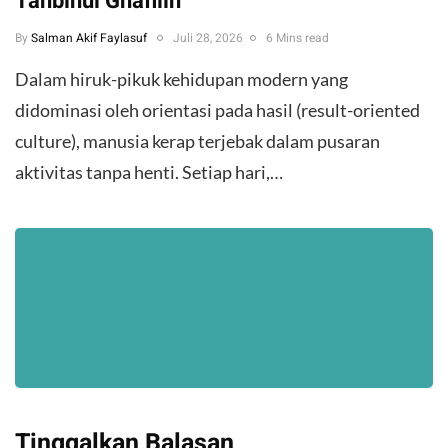
Tanbihul Ghafilin
By
Salman Akif Faylasuf
Juli 28, 2026
6 Mins read
Dalam hiruk-pikuk kehidupan modern yang
didominasi oleh orientasi pada hasil (result-oriented
culture), manusia kerap terjebak dalam pusaran
aktivitas tanpa henti. Setiap hari,…
Tinggalkan Balasan