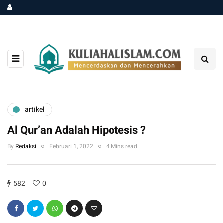
artikel
Al Qur’an Adalah Hipotesis ?
By
Redaksi
Februari 1, 2022
4 Mins read
582
0