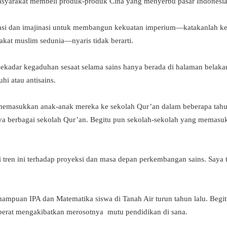
asyarakat membeli produk-produk Cina yang menyerbu pasar Indonesi
asi dan imajinasi untuk membangun kekuatan imperium—katakanlah kek
rakat muslim sedunia—nyaris tidak berarti.
ekadar kegaduhan sesaat selama sains hanya berada di halaman belakan
hi atau antisains.
masukkan anak-anak mereka ke sekolah Qur’an dalam beberapa tahun te
ya berbagai sekolah Qur’an. Begitu pun sekolah-sekolah yang memasu
i tren ini terhadap proyeksi dan masa depan perkembangan sains. Saya 
ampuan IPA dan Matematika siswa di Tanah Air turun tahun lalu. Begi
 berat mengakibatkan merosotnya mutu pendidikan di sana.