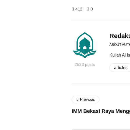
412
0
Redak
ABOUT AUT
Kuliah Al
2533 posts
articles
Previous
IMM Bekasi Raya Mengg