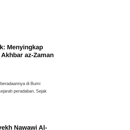
k: Menyingkap
b Akhbar az-Zaman
eberadaannya di Bumi
sejarah peradaban. Sejak
yekh Nawawi Al-