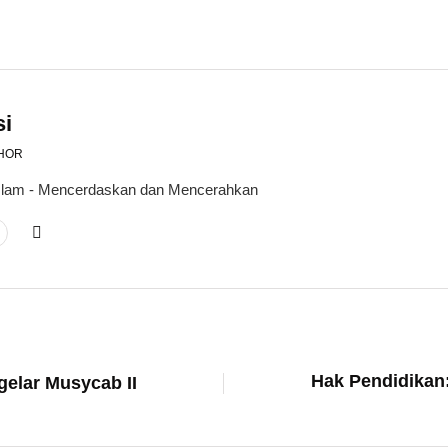
si
HOR
 Islam - Mencerdaskan dan Mencerahkan
Hak Pendidikan
elar Musycab II