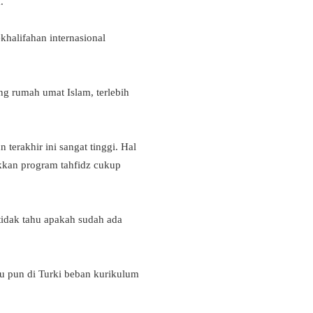
a.
halifahan internasional
g rumah umat Islam, terlebih
rakhir ini sangat tinggi. Hal
kkan program tahfidz cukup
tidak tahu apakah sudah ada
tu pun di Turki beban kurikulum