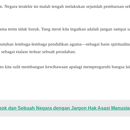
tan. Negara terakhir ini malah tengah melakukan sejumlah pembaruan s
ma tentu tidak buruk. Yang mesti kita ingatkan adalah jangan sampai 
utuhan lembaga-lembaga pendidikan agama—sebagai basis spiritualit
ebagai etalase terluar sebuah peradaban.
ns kita sulit membangun kewibawaan apalagi mempengaruhi bangsa lain
mpok dan Sebuah Negara dengan Jargon Hak Asasi Manusia