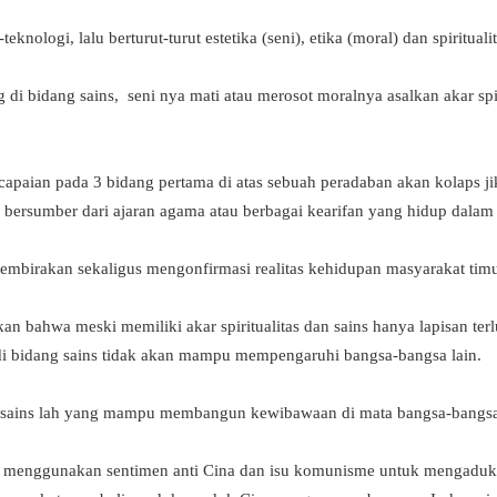
teknologi, lalu berturut-turut estetika (seni), etika (moral) dan spirituali
di bidang sains, seni nya mati atau merosot moralnya asalkan akar spi
capaian pada 3 bidang pertama di atas sebuah peradaban akan kolaps ji
 bisa bersumber dari ajaran agama atau berbagai kearifan yang hidup dala
gembirakan sekaligus mengonfirmasi realitas kehidupan masyarakat tim
an bahwa meski memiliki akar spiritualitas dan sains hanya lapisan te
i bidang sains tidak akan mampu mempengaruhi bangsa-bangsa lain.
sains lah yang mampu membangun kewibawaan di mata bangsa-bangsa
saja menggunakan sentimen anti Cina dan isu komunisme untuk mengaduk-