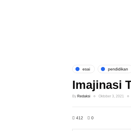
esai
pendidikan
Imajinasi 
By
Redaksi
Oktober 3, 2021
412
0