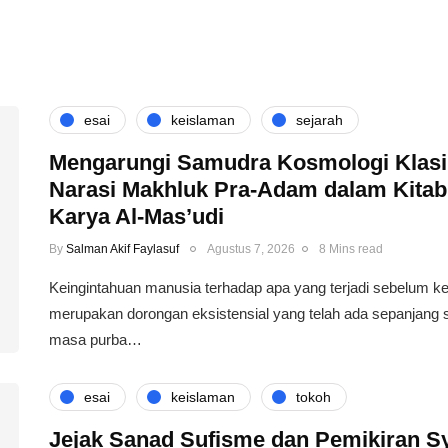
esai
keislaman
sejarah
Mengarungi Samudra Kosmologi Klasi
Narasi Makhluk Pra-Adam dalam Kita
Karya Al-Mas’udi
By
Salman Akif Faylasuf
Agustus 7, 2026
8 Mins read
Keingintahuan manusia terhadap apa yang terjadi sebelum k
merupakan dorongan eksistensial yang telah ada sepanjang 
masa purba…
esai
keislaman
tokoh
Jejak Sanad Sufisme dan Pemikiran S