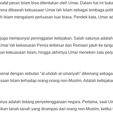
afat peran Islam bisa ditentukan oleh Umar. Dalam hal ini buka
karena dibawah kekuasaan Umar lah Islam sebagai lembaga poli
ayah Islam mengalami perluasan luar biasa. Pendek kata, Umar
juga mempunyai peninggalan kebijakan. Salah satunya adalah
mar lah kekaisaran Persia terbesar dan Romawi jatuh ke tan
ngan kekuasaan Islam, hingga akhirnya Umar meneken satu perj
 kenal dengan sebutan “al-uhdah al-umariyah” dikenang sebaga
saan Islam terhadap orang-orang non-Muslim. Adalah kebijak
nnya adalah bidang penyelenggaraan negara. Pertama, saat 
kan tanah-tanah yang dirampas dari orang non-Muslim, ketika t