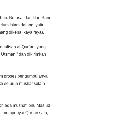
hun. Berasal dari klan Bani
elum Islam datang, yaitu
ang dikenal kaya raya).
enulisan al-Qur’an, yang
f Utsmani” dan dikirimkan
alam proses pengumpulanya
a seluruh mushaf selain
non ada mushaf Ibnu Mas’ud
ita mempunyai Qur’an satu,