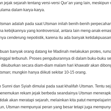
 jejak sejarah tentang versi-versi Qur’an yang lain, meskipun 
 ulama dalam karya-karya.
 Utsman adalah pada saat Utsman inilah benih-benih perpecaha
a kebijkannya yang kontroversial, antara lain meng-anak-emas
a cenderung nepotistik, karena itu ada banyak ketidakpuasan 
ibuan banyak orang datang ke Madinah melakukan protes, ruma
inggal terbunuh. Proses penguburannya di dalam buku-buku se
dikuburkan secara diam-diam malam hari khawatir akan dibon
man; mungkin hanya diikuti sekitar 10-15 orang.
 Sunni dan Syiah dimulai pada saat khalifah Utsman. Tentu sej
menemukan rekam jejak berbeda seandainya Utsman menerapk
 tidak akan meratapi sejarah, melainkan kita patut mempelajari
n, Utsman mempunyai peran yang besar tetapi juga mempunyai