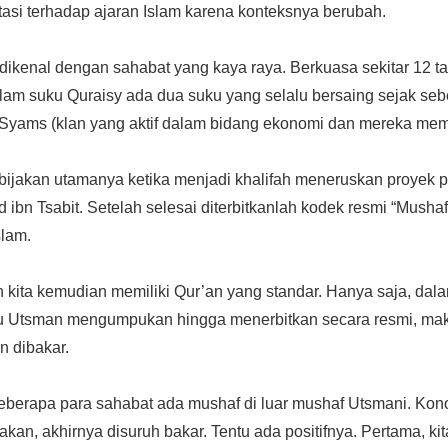
tasi terhadap ajaran Islam karena konteksnya berubah.
a dikenal dengan sahabat yang kaya raya. Berkuasa sekitar 12 ta
alam suku Quraisy ada dua suku yang selalu bersaing sejak seb
Syams (klan yang aktif dalam bidang ekonomi dan mereka mem
ijakan utamanya ketika menjadi khalifah meneruskan proyek p
d ibn Tsabit. Setelah selesai diterbitkanlah kodek resmi “Musha
slam.
ah kita kemudian memiliki Qur’an yang standar. Hanya saja, d
tu Utsman mengumpukan hingga menerbitkan secara resmi, mak
n dibakar.
 beberapa para sahabat ada mushaf di luar mushaf Utsmani. Ko
akan, akhirnya disuruh bakar. Tentu ada positifnya. Pertama, k