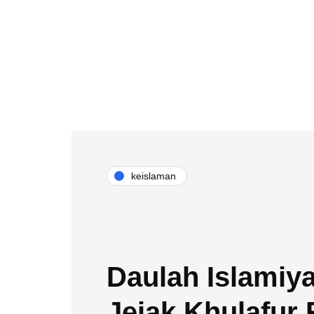
keislaman
Daulah Islamiy
Jejak Khulafur 