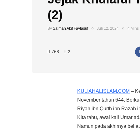
(2)
By
Salman Akif Faylasuf
Juli 12, 2024
4 Mins
768
2
KULIAHALISLAM.COM
– Ke
November tahun 644. Berkua
Riyah ibn Qurth ibn Razah i
Kita tahu, awal kali Umar 
Namun pada akhirnya beliau