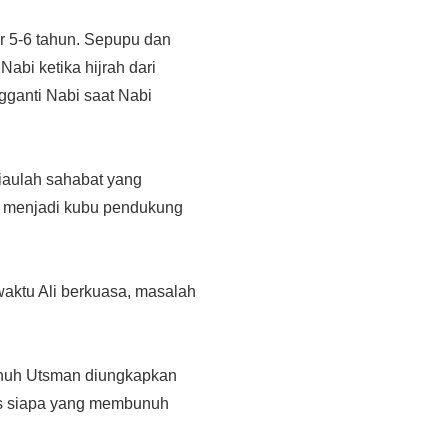
ar 5-6 tahun. Sepupu dan
abi ketika hijrah dari
gganti Nabi saat Nabi
liaulah sahabat yang
ah menjadi kubu pendukung
waktu Ali berkuasa, masalah
unuh Utsman diungkapkan
es siapa yang membunuh