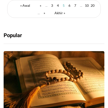
« Awal
«
...
3
4
5
6
7
...
10
20
...
»
Akhir »
Popular