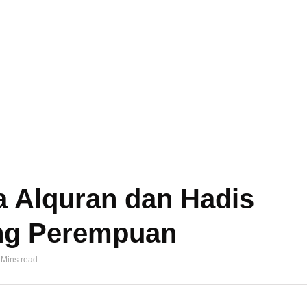
 Alquran dan Hadis
g Perempuan
 Mins read