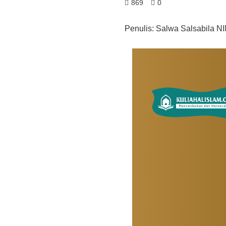
869
0
Penulis: Salwa Salsabila N