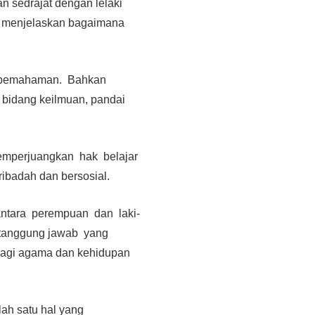
n sedrajat dengan lelaki
g menjelaskan bagaimana
m pemahaman. Bahkan
bidang keilmuan, pandai
emperjuangkan hak belajar
ibadah dan bersosial.
antara perempuan dan laki-
ki tanggung jawab yang
bagi agama dan kehidupan
ah satu hal yang