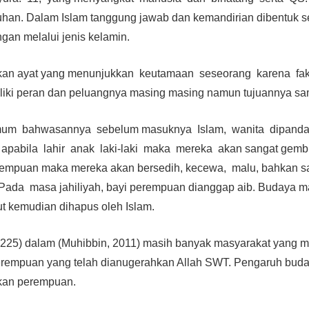
an. Dalam Islam tanggung jawab dan kemandirian dibentuk se
gan melalui jenis kelamin.
ukan ayat yang menunjukkan keutamaan seseorang karena fak
ki peran dan peluangnya masing masing namun tujuannya sa
mum bahwasannya sebelum masuknya Islam, wanita dipand
 apabila lahir anak laki-laki maka mereka akan sangat gembi
 perempuan maka mereka akan bersedih, kecewa, malu, bahkan
Pada masa jahiliyah, bayi perempuan dianggap aib. Budaya mas
t kemudian dihapus oleh Islam.
4-225) dalam (Muhibbin, 2011) masih banyak masyarakat yang
erempuan yang telah dianugerahkan Allah SWT. Pengaruh budaya
akan perempuan.