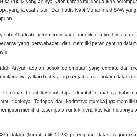
Nisa (4): 32 yang artinya” Oleh karena itu, kedudukan perempua
 apa yang ia usahakan.” Dan hadis Nabi Muhammad SAW yan
mpuan.
ayidah Khadijah, perempuan yang memiliki kekuatan dala
rtama yang bersyahadat, dan memiliki peran penting dalam 
nsip.
Sayidah Aisyah adalah sosok perempuan yang cerdas, dan m
nyak meriwayatkan hadis yang menjadi dasar hukum dalam ber
 perempuan hebat tersebut dapat diambil hikmahnya bahwa 
at atau tidaknya. Terlepas dari kodratnya mereka juga memili
rempuan memiliki kesempatan untuk mendikasikan hidupnya 
39) dalam (Miranti, dkk 2023) perempuan dalam Alquran sal