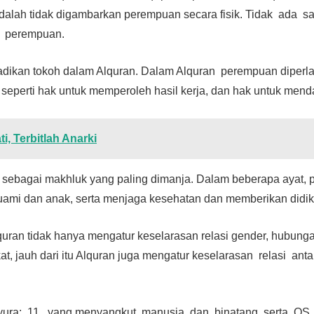
dalah tidak digambarkan perempuan secara fisik. Tidak ada 
ik perempuan.
adikan tokoh dalam Alquran. Dalam Alquran perempuan diperla
 seperti hak untuk memperoleh hasil kerja, dan hak untuk men
, Terbitlah Anarki
sebagai makhluk yang paling dimanja. Dalam beberapa ayat, 
uami dan anak, serta menjaga kesehatan dan memberikan didi
uran tidak hanya mengatur keselarasan relasi gender, hubungan
, jauh dari itu Alquran juga mengatur keselarasan relasi an
Syura: 11, yang menyangkut manusia dan binatang serta QS