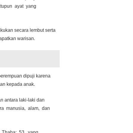
satupun ayat yang
kukan secara lembut serta
dapatkan warisan.
perempuan dipuji karena
kan kepada anak.
 antara laki-laki dan
tara manusia, alam, dan
. Thaha: 53, yang