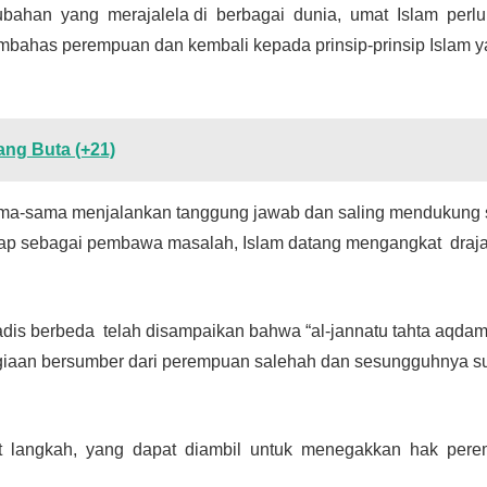
rubahan yang merajalela di berbagai dunia, umat Islam perl
bahas perempuan dan kembali kepada prinsip-prinsip Islam 
ng Buta (+21)
ama-sama menjalankan tanggung jawab dan saling mendukung 
gap sebagai pembawa masalah, Islam datang mengangkat draj
is berbeda telah disampaikan bahwa “al-jannatu tahta aqdam
iaan bersumber dari perempuan salehah dan sesungguhnya su
t langkah, yang dapat diambil untuk menegakkan hak per