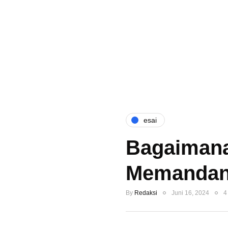
esai
Bagaimana
Memandan
By
Redaksi
Juni 16, 2024
4