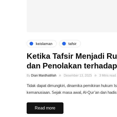
keislaman
tafsir
Ketika Tafsir Menjadi 
dan Penolakan terhadap
By
Dian Mardhatillah
Desember 13, 2025
3 Mins read
Tidak dapat dimungkiri, dinamika pemikiran hukum Is
kemanusiaan. Sejak masa awal, Al-Qur’an dan hadi
Read more