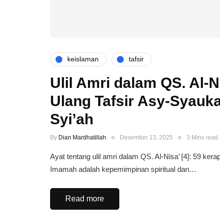
keislaman
tafsir
Ulil Amri dalam QS. Al-
Ulang Tafsir Asy-Syauk
Syi’ah
By
Dian Mardhatillah
Desember 13, 2025
3 Mins read
Ayat tentang ulil amri dalam QS. Al-Nisa’ [4]: 59 ke
Imamah adalah kepemimpinan spiritual dan…
Read more