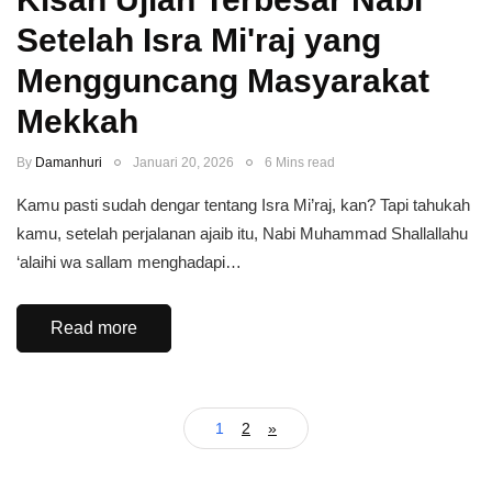
Setelah Isra Mi'raj yang
Mengguncang Masyarakat
Mekkah
By
Damanhuri
Januari 20, 2026
6 Mins read
Kamu pasti sudah dengar tentang Isra Mi’raj, kan? Tapi tahukah
kamu, setelah perjalanan ajaib itu, Nabi Muhammad Shallallahu
‘alaihi wa sallam menghadapi…
Read more
1
2
»