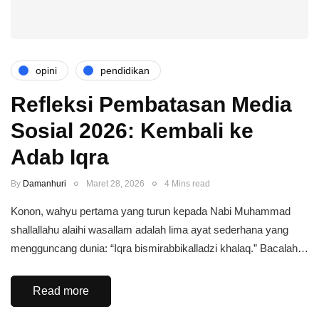
opini
pendidikan
Refleksi Pembatasan Media
Sosial 2026: Kembali ke
Adab Iqra
By
Damanhuri
Maret 28, 2026
4 Mins read
Konon, wahyu pertama yang turun kepada Nabi Muhammad
shallallahu alaihi wasallam adalah lima ayat sederhana yang
mengguncang dunia: “Iqra bismirabbikalladzi khalaq.” Bacalah…
Read more