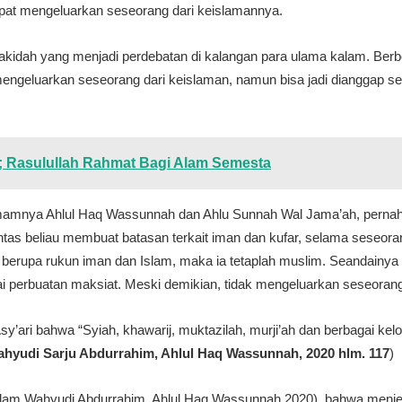
apat mengeluarkan seseorang dari keislamannya.
uru akidah yang menjadi perdebatan di kalangan para ulama kalam. Be
n mengeluarkan seseorang dari keislaman, namun bisa jadi dianggap s
; Rasulullah Rahmat Bagi Alam Semesta
Imamnya Ahlul Haq Wassunnah dan Ahlu Sunnah Wal Jama’ah, pernah
tas beliau membuat batasan terkait iman dan kufar, selama seseor
m berupa rukun iman dan Islam, maka ia tetaplah muslim. Seandainya
 perbuatan maksiat. Meski demikian, tidak mengeluarkan seseorang
’ari bahwa “Syiah, khawarij, muktazilah, murji’ah dan berbagai kel
hyudi Sarju Abdurrahim, Ahlul Haq Wassunnah, 2020 hlm. 117
)
alam Wahyudi Abdurrahim, Ahlul Haq Wassunnah 2020) bahwa menj