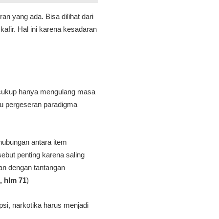
n yang ada. Bisa dilihat dari
afir. Hal ini karena kesadaran
k cukup hanya mengulang masa
rlu pergeseran paradigma
rhubungan antara item
but penting karena saling
van dengan tantangan
, hlm 71
)
si, narkotika harus menjadi