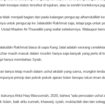
tah kesiapa status tersebut di tujukan, atau ia sendiri konteksnya ju
a tidak menjadi bagian dari pada kalangan pengucap
alhamdulillah
ke
nya untuk pengucap ke Jalaluddin Rakhmat saja, tetapi juga untuk 
as Ustad Maaher At-Thuwailibi yang wafat sebelumnya. Walaupun be
Jalaluddin Rakhmat biasa di sapa Kang Jalal adalah seorang cendekia
zhar masih masuk dalam muslim hanya saja banyak yang perlu di kri
api hanya membahas Syiah.
iran lainya tetap masih dalam ushul akidah yang sama, mungkin terd
mpunyai prinsip dan pokok-pokok ajaran Islam berupa rukun iman da
bukunya Ahlul Haq Wassunnah, 2020, bahwa “ada persoalan ushul a
Islam, baik ahlu sunnah, khawarij, syiah, muktazilah dan lain sebag