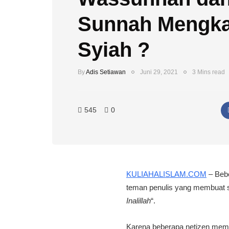
Sunnah Mengka
Syiah ?
By
Adis Setiawan
Juni 29, 2021
3 Mins read
545
0
KULIAHALISLAM.COM
– Beb
teman penulis yang membuat s
Inalillah
“.
Karena beberapa netizen meman