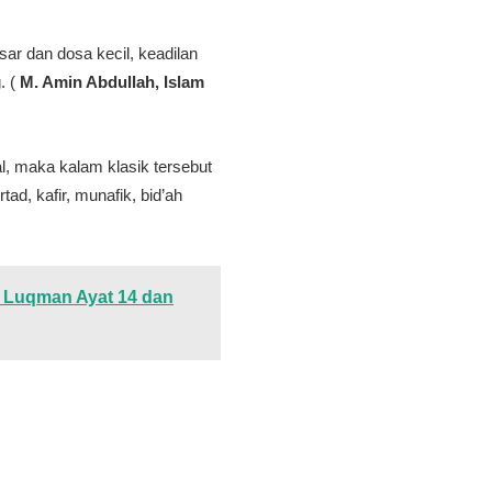
ar dan dosa kecil, keadilan
. (
M. Amin Abdullah, Islam
ial, maka kalam klasik tersebut
d, kafir, munafik, bid’ah
S. Luqman Ayat 14 dan