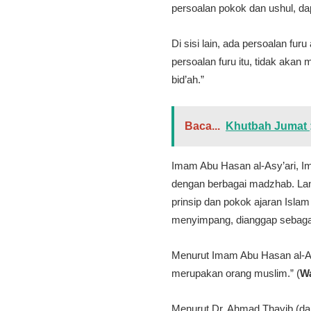
persoalan pokok dan ushul, d
Di sisi lain, ada persoalan f
persoalan furu itu, tidak aka
bid’ah.”
Baca...
Khutbah Jumat 
Imam Abu Hasan al-Asy’ari, 
dengan berbagai madzhab. Lan
prinsip dan pokok ajaran Isla
menyimpang, dianggap sebagai
Menurut Imam Abu Hasan al-Asy
merupakan orang muslim.” (
Wa
Menurut Dr. Ahmad Thayib (d