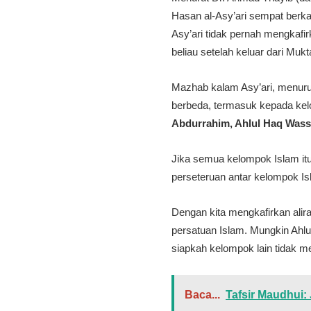
Hasan al-Asy’ari sempat berka
Asy’ari tidak pernah mengkafir
beliau setelah keluar dari Mu
Mazhab kalam Asy’ari, menuru
berbeda, termasuk kepada kelo
Abdurrahim, Ahlul Haq Wass
Jika semua kelompok Islam it
perseteruan antar kelompok Isl
Dengan kita mengkafirkan alir
persatuan Islam. Mungkin Ahl
siapkah kelompok lain tidak m
Baca...
Tafsir Maudhui