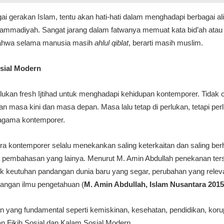
erakan Islam, tentu akan hati-hati dalam menghadapi berbagai alira
Muhammadiyah. Sangat jarang dalam fatwanya memuat kata bid’ah atau k
ahwa selama manusia masih
ahlul qiblat
, berarti masih muslim.
osial Modern
kan fresh Ijtihad untuk menghadapi kehidupan kontemporer. Tida
an masa kini dan masa depan. Masa lalu tetap di perlukan, tetapi pe
agama kontemporer.
 era kontemporer selalu menekankan saling keterkaitan dan saling be
pembahasan yang lainya. Menurut M. Amin Abdullah penekanan terse
uk keutuhan pandangan dunia baru yang segar, perubahan yang rele
angan ilmu pengetahuan (
M. Amin Abdullah, Islam Nusantara 2015
ang fundamental seperti kemiskinan, kesehatan, pendidikan, korup
 Fikih Sosial dan Kalam Sosial Modern.