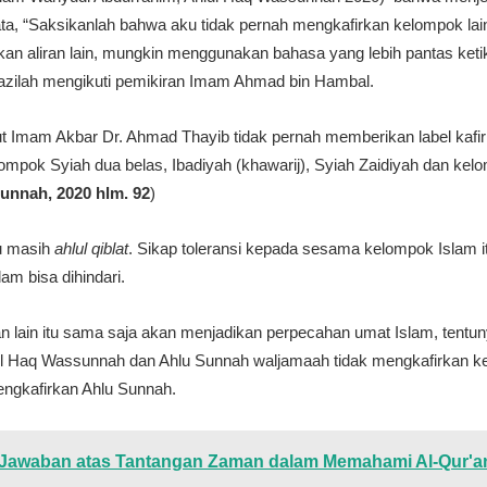
ta, “Saksikanlah bahwa aku tidak pernah mengkafirkan kelompok lain
kan aliran lain, mungkin menggunakan bahasa yang lebih pantas ketik
ktazilah mengikuti pemikiran Imam Ahmad bin Hambal.
t Imam Akbar Dr. Ahmad Thayib tidak pernah memberikan label kafir
mpok Syiah dua belas, Ibadiyah (khawarij), Syiah Zaidiyah dan kelo
unnah, 2020 hlm. 92
)
u masih
ahlul qiblat
. Sikap toleransi kepada sesama kelompok Islam it
am bisa dihindari.
an lain itu sama saja akan menjadikan perpecahan umat Islam, tent
ul Haq Wassunnah dan Ahlu Sunnah waljamaah tidak mengkafirkan kel
engkafirkan Ahlu Sunnah.
: Jawaban atas Tantangan Zaman dalam Memahami Al-Qur'a