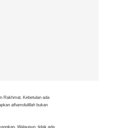
in Rakhmat. Kebetulan ada
capkan
alhamdulillah
bukan
yangkan. Walaupun, tidak ada