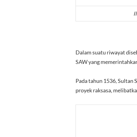
I
Dalam suatu riwayat dis
SAW yang memerintahkan
Pada tahun 1536, Sultan 
proyek raksasa, melibatk