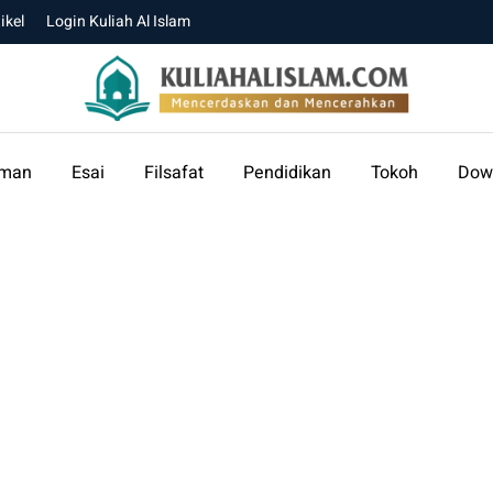
ikel
Login Kuliah Al Islam
aman
Esai
Filsafat
Pendidikan
Tokoh
Dow