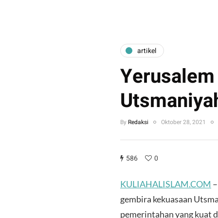
artikel
Yerusalem 
Utsmaniya
By
Redaksi
Oktober 28, 2021
586
0
KULIAHALISLAM.COM
–
gembira kekuasaan Utsm
pemerintahan yang kuat da