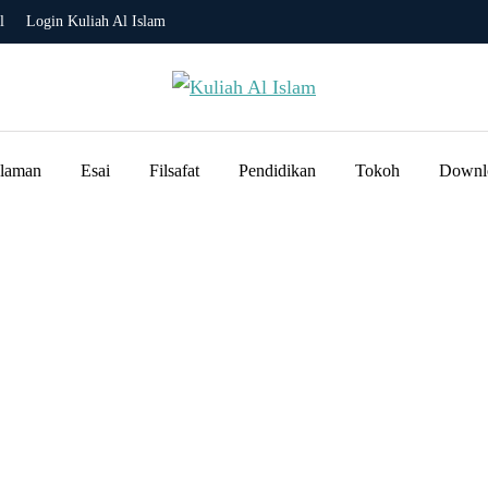
l
Login Kuliah Al Islam
slaman
Esai
Filsafat
Pendidikan
Tokoh
Downl