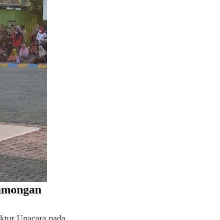
Lamongan
ktur Upacara pada