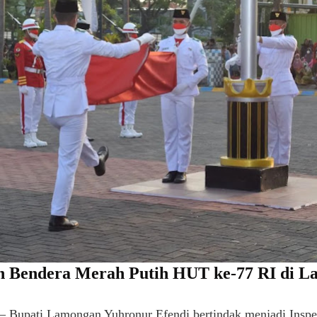
 Bendera Merah Putih HUT ke-77 RI di 
– Bupati Lamongan Yuhronur Efendi bertindak menjadi Inspe