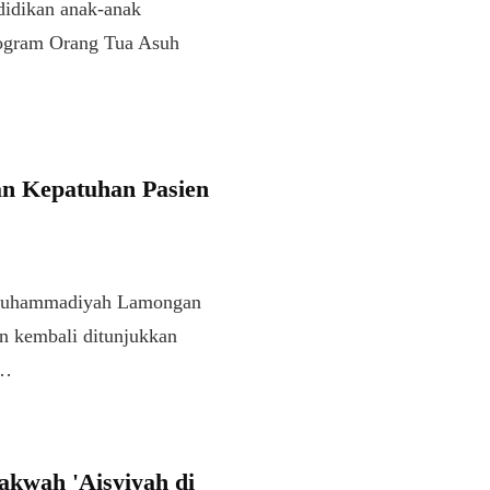
didikan anak-anak
rogram Orang Tua Asuh
n Kepatuhan Pasien
uhammadiyah Lamongan
n kembali ditunjukkan
d…
akwah 'Aisyiyah di