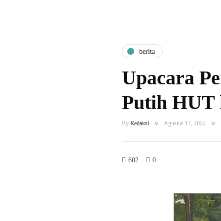
berita
Upacara P
Putih HUT 
By
Redaksi
Agustus 17, 2022
602
0