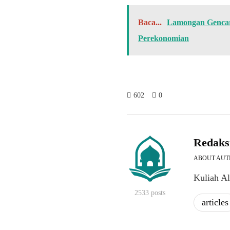
Baca...
Lamongan Gencark
Perekonomian
602
0
Redaks
ABOUT AU
Kuliah A
2533 posts
articles