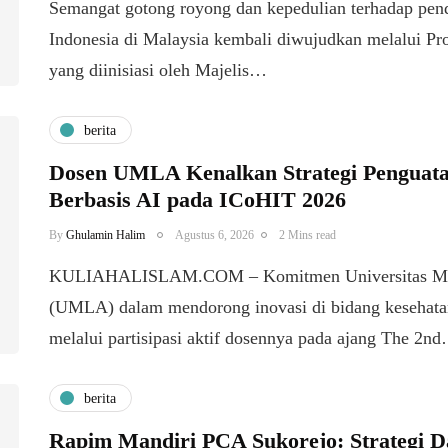
​Semangat gotong royong dan kepedulian terhadap pen
Indonesia di Malaysia kembali diwujudkan melalui P
yang diinisiasi oleh Majelis…
berita
Dosen UMLA Kenalkan Strategi Penguata
Berbasis AI pada ICoHIT 2026
By
Ghulamin Halim
Agustus 6, 2026
2 Mins read
KULIAHALISLAM.COM – Komitmen Universitas M
(UMLA) dalam mendorong inovasi di bidang kesehata
melalui partisipasi aktif dosennya pada ajang The 2n
berita
Rapim Mandiri PCA Sukorejo: Strategi D