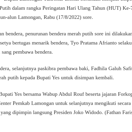
Putih dalam rangka Peringatan Hari Ulang Tahun (HUT) Ke
lun-alun Lamongan, Rabu (17/8/2022) sore.
n bendera, penurunan bendera merah putih sore ini dilakukan 
ya bertugas menarik bendera, Tyo Pratama Afrianto selak
i sang pembawa bendera.
ndera, selanjutnya paskibra pembawa baki, Fadhila Galuh Sa
ah putih kepada Bupati Yes untuk disimpan kembali.
 Bupati Yes bersama Wabup Abdul Rouf beserta jajaran For
ter Pemkab Lamongan untuk selanjutnya mengikuti secara 
 yang dipimpin langsung Presiden Joko Widodo. (Fathan Fari