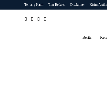
Tentang Kami
Tim Redaksi
Disclaimer
Kirim Artike
Berita
Kei