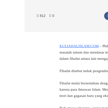
812
0
KULIAHALISLAM.COM
– Phil
masalah umum dan mendasar tent
dalam filsafat antara lain menga
Filsafat disebut induk pengeta
Filsafat mulai bersentuhan de
karena para ilmuwan Islam. Men
teori dan gagasan baru yang eks