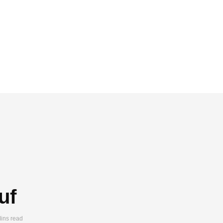
uf
ins read