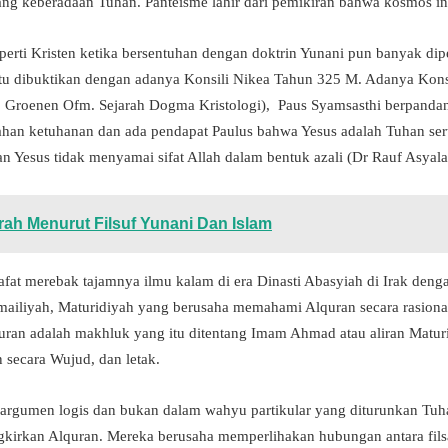
ang keberadaan Tuhan. Panteisme lahir dari pemikiran bahwa kosmos i
rti Kristen ketika bersentuhan dengan doktrin Yunani pun banyak dipe
u dibuktikan dengan adanya Konsili Nikea Tahun 325 M. Adanya Konsi
C. Groenen Ofm. Sejarah Dogma Kristologi), Paus Syamsasthi berpanda
bahan ketuhanan dan ada pendapat Paulus bahwa Yesus adalah Tuhan se
 dan Yesus tidak menyamai sifat Allah dalam bentuk azali (Dr Rauf Asyala
ah Menurut Filsuf Yunani Dan Islam
lsafat merebak tajamnya ilmu kalam di era Dinasti Abasyiah di Irak d
mailiyah, Maturidiyah yang berusaha memahami Alquran secara rasionali
quran adalah makhluk yang itu ditentang Imam Ahmad atau aliran Matur
 secara Wujud, dan letak.
argumen logis dan bukan dalam wahyu partikular yang diturunkan Tuh
kirkan Alquran. Mereka berusaha memperlihakan hubungan antara filsa