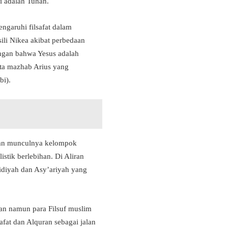
ni adalah Tuhan.
ngaruhi filsafat dalam
li Nikea akibat perbedaan
ngan bahwa Yesus adalah
rta mazhab Arius yang
bi).
engan munculnya kelompok
stik berlebihan. Di Aliran
idiyah dan Asy’ariyah yang
an namun para Filsuf muslim
fat dan Alquran sebagai jalan