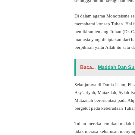
sehingga timbul keraguaan tent
Di dalam agama Monoteisme sepe
memahami konsep Tuhan. Hal it
pemikiran tentang Tuhan (Dr. 
manusia yang diciptakan dari 
berpikiran yaitu Allah itu satu
Baca...
Maddah Dan Sur
Selanjutnya di Dunia Islam, Fi
Asy’ariyah, Mutazilah, Syiah Is
Mutazilah berorientasi pada Al
bergelut pada keberadaan Tuhan
Tuhan mereka temukan melalui 
tidak merasa keharusan menying