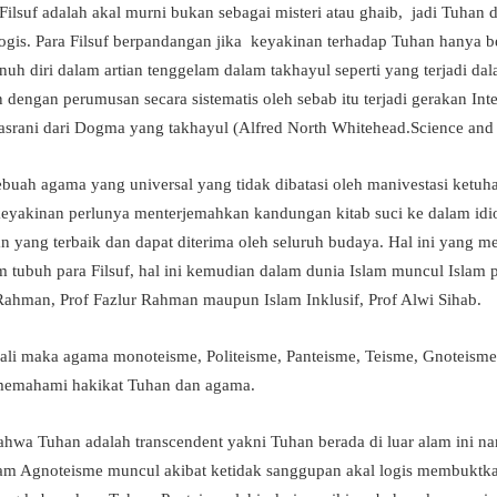
ilsuf adalah akal murni bukan sebagai misteri atau ghaib, jadi Tuhan
 logis. Para Filsuf berpandangan jika keyakinan terhadap Tuhan hany
 diri dalam artian tenggelam dalam takhayul seperti yang terjadi dala
dengan perumusan secara sistematis oleh sebab itu terjadi gerakan Inte
rani dari Dogma yang takhayul (Alfred North Whitehead.Science and
buah agama yang universal yang tidak dibatasi oleh manivestasi ketuha
rkeyakinan perlunya menterjemahkan kandungan kitab suci ke dalam id
yang terbaik dan dapat diterima oleh seluruh budaya. Hal ini yang m
 tubuh para Filsuf, hal ini kemudian dalam dunia Islam muncul Islam p
hman, Prof Fazlur Rahman maupun Islam Inklusif, Prof Alwi Sihab.
bali maka agama monoteisme, Politeisme, Panteisme, Teisme, Gnoteism
m memahami hakikat Tuhan dan agama.
ahwa Tuhan adalah transcendent yakni Tuhan berada di luar alam ini 
am Agnoteisme muncul akibat ketidak sanggupan akal logis membuktka