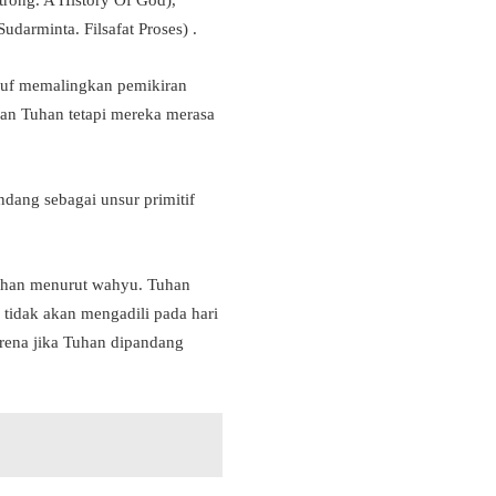
rong. A History Of God),
arminta. Filsafat Proses) .
lsuf memalingkan pemikiran
aan Tuhan tetapi mereka merasa
dang sebagai unsur primitif
Tuhan menurut wahyu. Tuhan
 tidak akan mengadili pada hari
rena jika Tuhan dipandang