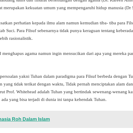
ndang sains dan filsafat bertentangan dengan agama (Dr. Kareen Amst
fat merupakan kekuatan umum yang mempengaruhi hidup manusia (Dr Sud
satkan perhatian kepada ilmu alam namun kemudian tiba- tiba para Fi
b Suci. Para Filsuf sebenarnya tidak punya keraguan tentang keberad
ebih rasionalistik.
sud menghapus agama namun ingin mensucikan dari apa yang mereka pan
a persoalan yakni Tuhan dalam paradigma para Filsuf berbeda dengan 
an yang tidak terikat dengan waktu, Tidak pernah menciptakan alam dan
ut Prof. Whitehead adalah Tuhan yang bertindak sewenang-wenang ka
ada yang bisa terjadi di dunia ini tanpa kehendak Tuhan.
asia Roh Dalam Islam