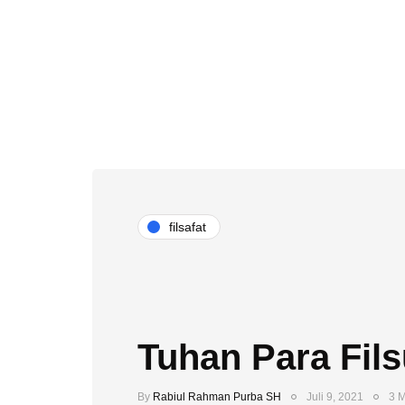
filsafat
Tuhan Para Fils
By
Rabiul Rahman Purba SH
Juli 9, 2021
3 M