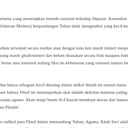
pertama yang menerapkan metode rasional terhadap Alquran. Kemudian 
dokteran Modern) berpandangan Tuhan tidak mengetahui yang kecil-keci
u belum terwujud secara realitas atau dengan kata lain masih misteri maupu
ang masih ghaib/misteri dan belum dirasakan secara fisik maupun batin
idak benar atau irasional sedang fiksi itu kebenaran yang rasional namun 
n hanya sebagian kecil disaring dalam artikel ilmiah ini namun harus 
lam bahwa Filsuf itu menempatkan akal adalah aktivitas manusia paling m
soalan agama. Akan tetapi Imam Al-Ghazali membuat aturan dan batasan 
 Filsafat’.
an radikal para Filsuf dalam memandang Tuhan, Agama, Kitab Suci ada