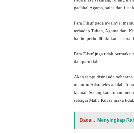
Pada masa sekarang, orang mema
padahal Agama, sains dan filsa
Para Filsuf pada awalnya, memu
terhadap Tuhan, Agama dan Kita
hal ini perlu dibuktikan secara l
Para Filsuf juga tidak bermak
dan parokial.
Akan tetapi disini ada beberap
menurut Aristoteles adalah Tuh
kiamat. Sedangkan Tuhan menur
sebagai Maha Kuasa maka tidak 
Baca...
Menyingkap Rah