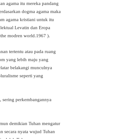
 dan agama itu mereka pandang
a berdasarkan dogma agama maka
m agama kristiani untuk itu
lektual Levatin dan Eropa
 the modren world.1967 ).
nan tertentu atau pada ruang
iom yang lebih maju yang
elatar belakangi munculnya
luralisme seperti yang
e, sering perkembangannya
namun demikian Tuhan mengatur
n secara nyata wujud Tuhan