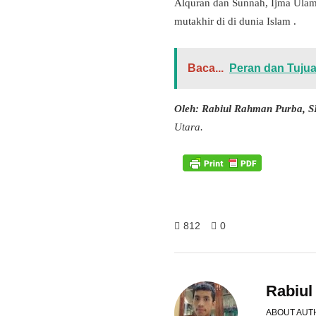
Alquran dan Sunnah, Ijma Ulama
mutakhir di di dunia Islam .
Baca...
Peran dan Tujua
Oleh: Rabiul Rahman Purba, 
Utara.
812
0
Rabiu
ABOUT AUT