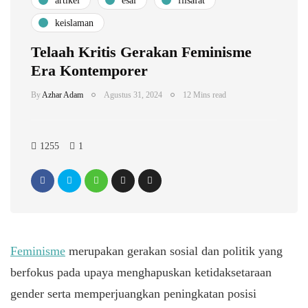
artikel
esai
filsafat
keislaman
Telaah Kritis Gerakan Feminisme
Era Kontemporer
By
Azhar Adam
Agustus 31, 2024
12 Mins read
1255
1
Feminisme
merupakan gerakan sosial dan politik yang
berfokus pada upaya menghapuskan ketidaksetaraan
gender serta memperjuangkan peningkatan posisi