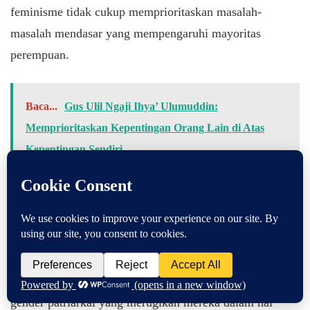
feminisme tidak cukup memprioritaskan masalah-
masalah mendasar yang mempengaruhi mayoritas
perempuan.
Baca...
Gus Ulil Ngaji Ihya’ Ulumuddin:
Memprioritaskan Kepentingan Orang Lain di Atas
Kepentingan Sendiri
Selain itu, beberapa kritik juga menyoroti bahwa
feminisme modern seringkali mengabaikan masalah-
masalah yang berkaitan dengan laki-laki, padahal isu-isu
ini juga penting dalam konteks kesetaraan gender.
Misalnya, laki-laki juga mengalami dampak dari norma
gender patriarkal yang merugikan mereka dalam hal