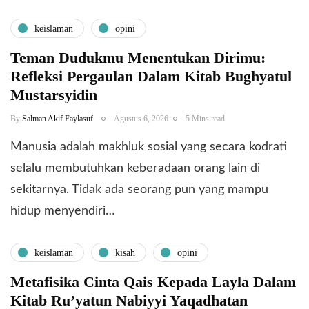
keislaman
opini
Teman Dudukmu Menentukan Dirimu:
Refleksi Pergaulan Dalam Kitab Bughyatul
Mustarsyidin
By
Salman Akif Faylasuf
Agustus 6, 2026
5 Mins read
Manusia adalah makhluk sosial yang secara kodrati
selalu membutuhkan keberadaan orang lain di
sekitarnya. Tidak ada seorang pun yang mampu
hidup menyendiri…
keislaman
kisah
opini
Metafisika Cinta Qais Kepada Layla Dalam
Kitab Ru’yatun Nabiyyi Yaqadhatan