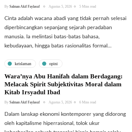
By
Salman Akif Faylasuf
Agustus 5, 2026
5 Mins read
Cinta adalah wacana abadi yang tidak pernah selesai
diperbincangkan sepanjang sejarah peradaban
manusia. Ia melintasi batas-batas bahasa,
kebudayaan, hingga batas rasionalitas formal…
keislaman
opini
Wara’nya Abu Hanifah dalam Berdagang:
Melacak Spirit Subjektivitas Moral dalam
Kitab Irsyadul Ibad
By
Salman Akif Faylasuf
Agustus 5, 2026
6 Mins read
Dalam lanskap ekonomi kontemporer yang didorong
oleh kapitalisme hiperrasional, tolok ukur