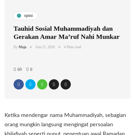
opini
Tauhid Sosial Muhammadiyah dan
Gerakan Amar Ma’ruf Nahi Munkar
By
Muja
Juni 21, 2026
4 Mins read
69
0
Ketika mendengar nama Muhammadiyah, sebagian
orang mungkin langsung mengingat persoalan
khilafiyah seperti qunut, penentuan awal Ramadan,