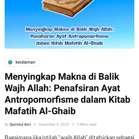
keislaman
Menyingkap Makna di Balik
Wajh Allah: Penafsiran Ayat
Antropomorfisme dalam Kitab
Mafatih Al-Ghaib
By
Qurrotul Aini
Desember 6, 2025
3 Mins read
Bagaimana jika istilah “wajh Allah” ditafsirkan sebagai