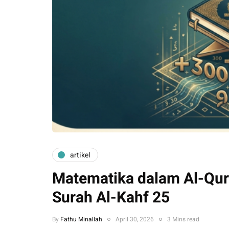
artikel
Matematika dalam Al-Qur
Surah Al-Kahf 25
By
Fathu Minallah
April 30, 2026
3 Mins read