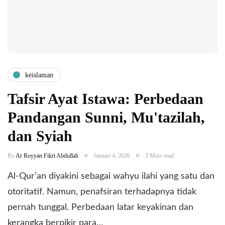
keislaman
Tafsir Ayat Istawa: Perbedaan
Pandangan Sunni, Mu'tazilah,
dan Syiah
By
Ar Royyan Fikri Abdullah
Januari 4, 2026
3 Mins read
Al-Qur’an diyakini sebagai wahyu ilahi yang satu dan
otoritatif. Namun, penafsiran terhadapnya tidak
pernah tunggal. Perbedaan latar keyakinan dan
kerangka berpikir para…