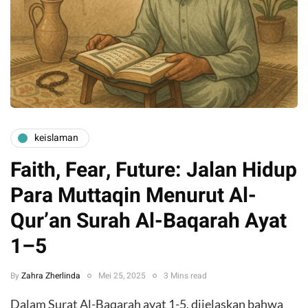
keislaman
Faith, Fear, Future: Jalan Hidup
Para Muttaqin Menurut Al-
Qur’an Surah Al-Baqarah Ayat
1–5
By
Zahra Zherlinda
Mei 25, 2025
3 Mins read
Dalam Surat Al-Baqarah ayat 1-5, dijelaskan bahwa