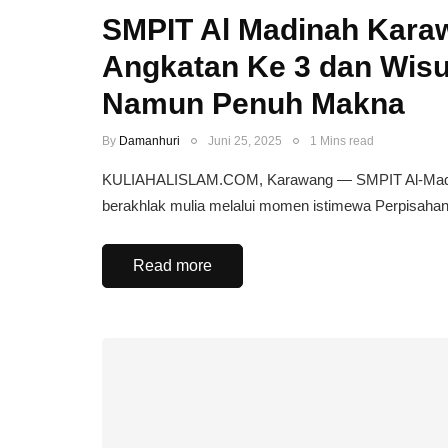
SMPIT Al Madinah Kara
Angkatan Ke 3 dan Wisu
Namun Penuh Makna
By
Damanhuri
Juni 25, 2025
1 Mins read
KULIAHALISLAM.COM, Karawang — SMPIT Al-Madina
berakhlak mulia melalui momen istimewa Perpisahan
Read more