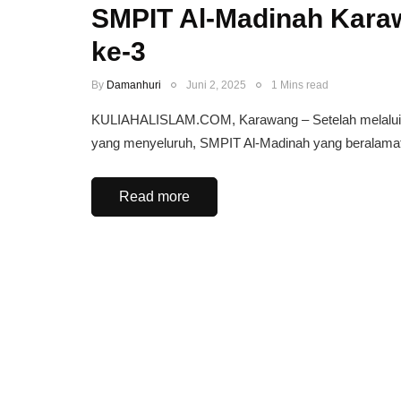
SMPIT Al-Madinah Kara
ke-3
By
Damanhuri
Juni 2, 2025
1 Mins read
KULIAHALISLAM.COM, Karawang – Setelah melalui p
yang menyeluruh, SMPIT Al-Madinah yang beralamat 
Read more