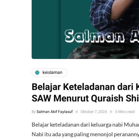
keislaman
Belajar Keteladanan dar
SAW Menurut Quraish Shi
By
Salman Akif Faylasuf
Oktober 7, 2024
5 Mins read
Belajar keteladanan dari keluarga nabi Muh
Nabi itu ada yang paling menonjol perananny