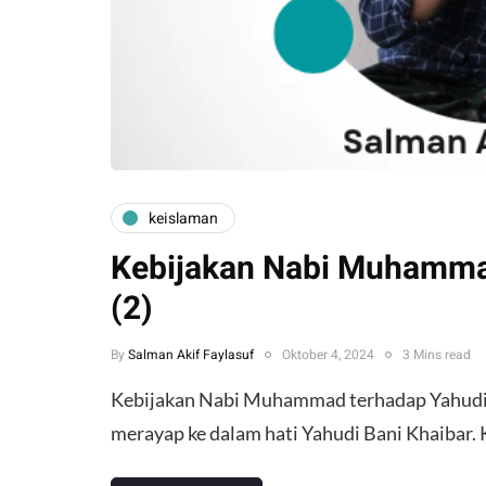
keislaman
Kebijakan Nabi Muhamma
(2)
By
Salman Akif Faylasuf
Oktober 4, 2024
3 Mins read
Kebijakan Nabi Muhammad terhadap Yahudi K
merayap ke dalam hati Yahudi Bani Khaibar.