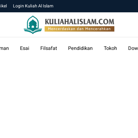
ikel
Login Kuliah Al Islam
aman
Esai
Filsafat
Pendidikan
Tokoh
Dow