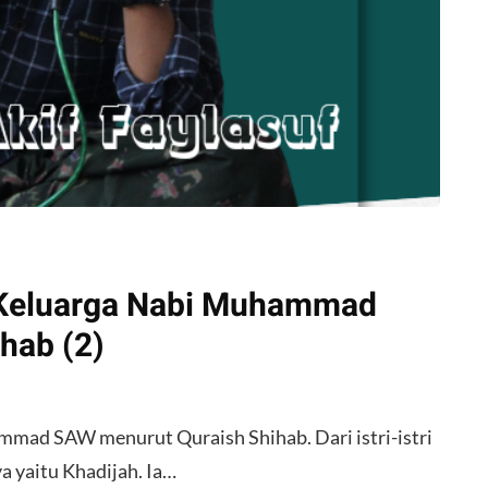
i Keluarga Nabi Muhammad
hab (2)
ammad SAW menurut Quraish Shihab. Dari istri-istri
a yaitu Khadijah. Ia…