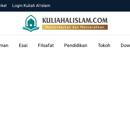
ikel
Login Kuliah Al Islam
aman
Esai
Filsafat
Pendidikan
Tokoh
Dow