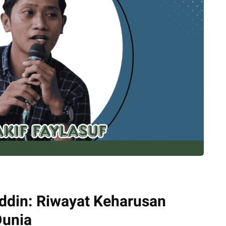
uddin: Riwayat Keharusan
Dunia