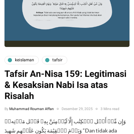
keislaman
tafsir
Tafsir An-Nisa 159: Legitimasi
& Kesaksian Nabi Isa atas
Risalah
By
Muhammad Rouman Affan
Desember 29, 2025
3 Mins read
وَإِن مِّنۡ أَهۡل ٱلۡكِتَٰب إِلَّا لَيُؤۡمِنَنَّ بِهِۦ قَبۡل مَوۡتِهۦۖ
وَيَوۡمَ ٱلۡقِيَٰمَة يَكُون عَلَيۡهِم شَهِيدَ “Dan tidak ada