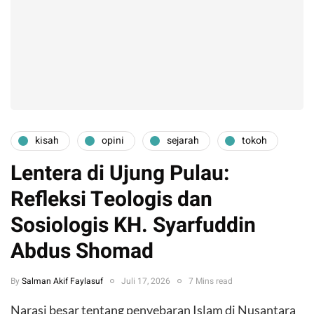
kisah
opini
sejarah
tokoh
Lentera di Ujung Pulau:
Refleksi Teologis dan
Sosiologis KH. Syarfuddin
Abdus Shomad
By
Salman Akif Faylasuf
Juli 17, 2026
7 Mins read
Narasi besar tentang penyebaran Islam di Nusantara